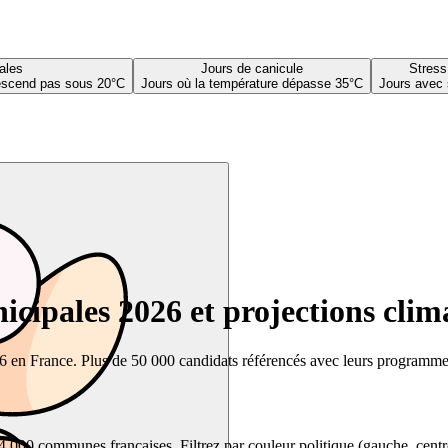
ales
Jours de canicule
Stress
descend pas sous 20°C
Jours où la température dépasse 35°C
Jours avec 
cipales 2026 et projections clim
26 en France. Plus de 50 000 candidats référencés avec leurs programmes,
00 communes françaises. Filtrez par couleur politique (gauche, centre, dr