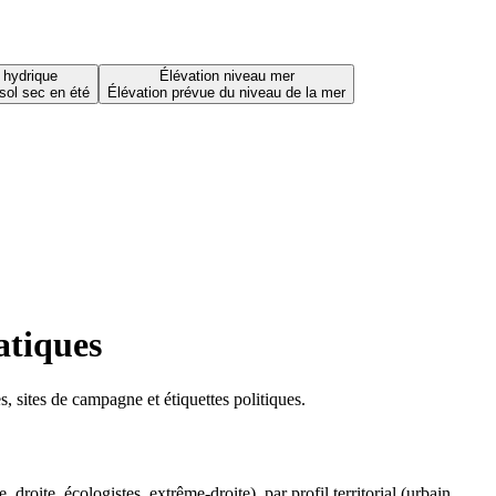
 hydrique
Élévation niveau mer
sol sec en été
Élévation prévue du niveau de la mer
atiques
 sites de campagne et étiquettes politiques.
oite, écologistes, extrême-droite), par profil territorial (urbain,