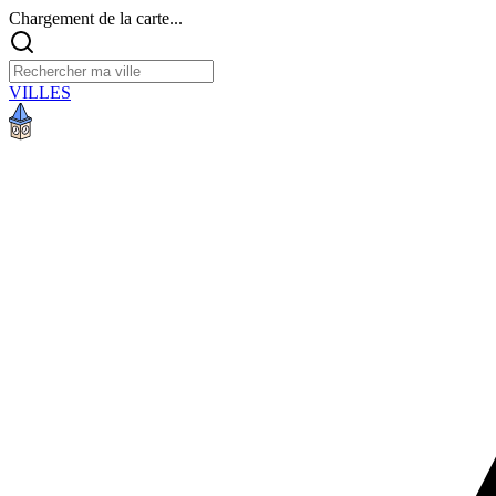
Chargement de la carte...
VILLES