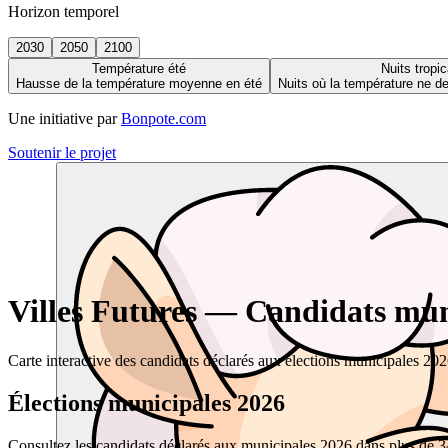
Horizon temporel
2030
2050
2100
Température été
Nuits tropic
Hausse de la température moyenne en été
Nuits où la température ne 
Une initiative par
Bonpote.com
Soutenir le projet
Villes Futures — Candidats muni
Carte interactive des candidats déclarés aux élections municipales 20
Élections municipales 2026
Consultez les candidats déclarés aux municipales 2026 dans plus de 34 0