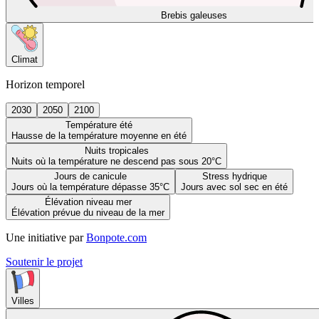
Brebis galeuses
Climat
Horizon temporel
2030
2050
2100
Température été
Hausse de la température moyenne en été
Nuits tropicales
Nuits où la température ne descend pas sous 20°C
Jours de canicule
Stress hydrique
Jours où la température dépasse 35°C
Jours avec sol sec en été
Élévation niveau mer
Élévation prévue du niveau de la mer
Une initiative par
Bonpote.com
Soutenir le projet
Villes