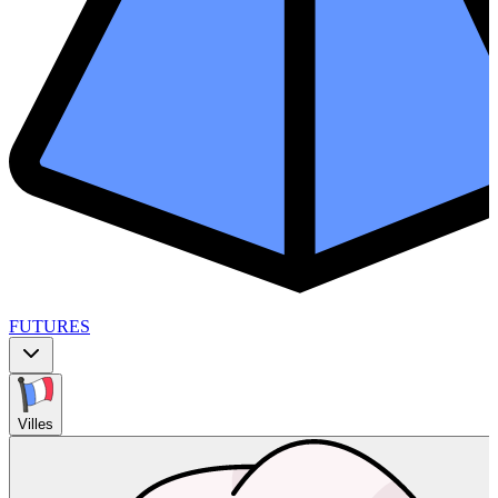
FUTURES
Villes