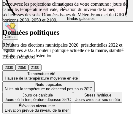
Découvrez les projections climatiques de votre commune : jours de
canicule, température estivale, élévation du niveau de la mer,
sécheresses des sols. Données issues de Météo France et du GIEC,
Brebis galeuses
horizons 2030, 2050 et 2100.
Données politiques
Climat
Résultats des élections municipales 2020, présidentielles 2022 et
législatives 2022. Couleur politique actuelle de la mairie, stabilité
politique, taux d'abstention.
Horizon temporel
2030
2050
2100
Température été
Hausse de la température moyenne en été
Nuits tropicales
Nuits où la température ne descend pas sous 20°C
Jours de canicule
Stress hydrique
Jours où la température dépasse 35°C
Jours avec sol sec en été
Élévation niveau mer
Élévation prévue du niveau de la mer