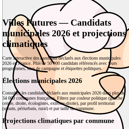
Villes Futures — Candidats
municipales 2026 et projections
climatiques
Carte interactive des candidats déclarés aux élections municipales
2026 en France. Plus de 50 000 candidats référencés avec leurs
programmes, sites de campagne et étiquettes politiques.
Élections municipales 2026
Consultez les candidats déclarés aux municipales 2026 dans plus de
34 000 communes françaises. Filtrez par couleur politique (gauche,
centre, droite, écologistes, extrême-droite), par profil territorial
(urbain, périurbain, rural) et par taille de commune.
Projections climatiques par commune