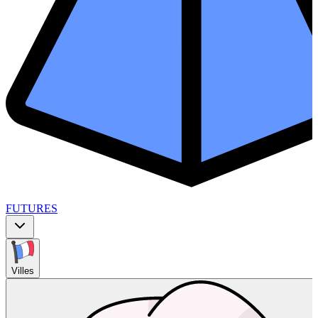
FUTURES
Villes