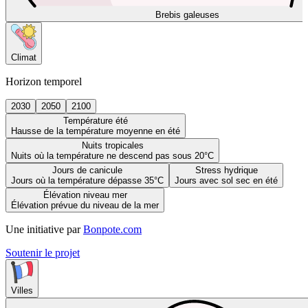
Brebis galeuses
Climat
Horizon temporel
2030
2050
2100
Température été
Hausse de la température moyenne en été
Nuits tropicales
Nuits où la température ne descend pas sous 20°C
Jours de canicule
Stress hydrique
Jours où la température dépasse 35°C
Jours avec sol sec en été
Élévation niveau mer
Élévation prévue du niveau de la mer
Une initiative par
Bonpote.com
Soutenir le projet
Villes