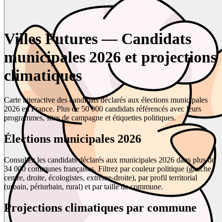
Villes Futures — Candidats
municipales 2026 et projections
climatiques
Carte interactive des candidats déclarés aux élections municipales
2026 en France. Plus de 50 000 candidats référencés avec leurs
programmes, sites de campagne et étiquettes politiques.
Élections municipales 2026
Consultez les candidats déclarés aux municipales 2026 dans plus de
34 000 communes françaises. Filtrez par couleur politique (gauche,
centre, droite, écologistes, extrême-droite), par profil territorial
(urbain, périurbain, rural) et par taille de commune.
Projections climatiques par commune