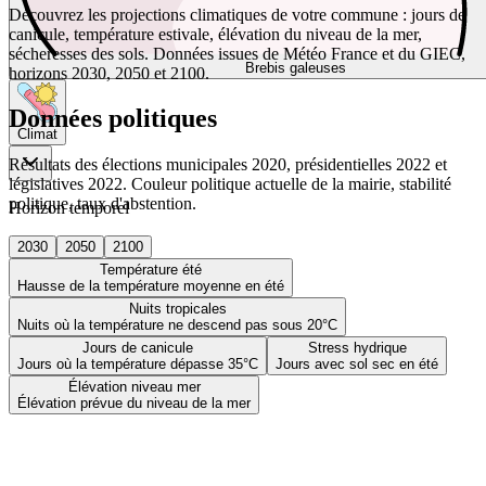
Découvrez les projections climatiques de votre commune : jours de
canicule, température estivale, élévation du niveau de la mer,
sécheresses des sols. Données issues de Météo France et du GIEC,
Brebis galeuses
horizons 2030, 2050 et 2100.
Données politiques
Climat
Résultats des élections municipales 2020, présidentielles 2022 et
législatives 2022. Couleur politique actuelle de la mairie, stabilité
politique, taux d'abstention.
Horizon temporel
2030
2050
2100
Température été
Hausse de la température moyenne en été
Nuits tropicales
Nuits où la température ne descend pas sous 20°C
Jours de canicule
Stress hydrique
Jours où la température dépasse 35°C
Jours avec sol sec en été
Élévation niveau mer
Élévation prévue du niveau de la mer