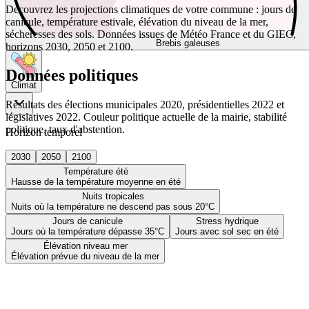
Découvrez les projections climatiques de votre commune : jours de
canicule, température estivale, élévation du niveau de la mer,
sécheresses des sols. Données issues de Météo France et du GIEC,
Brebis galeuses
horizons 2030, 2050 et 2100.
Données politiques
Climat
Résultats des élections municipales 2020, présidentielles 2022 et
législatives 2022. Couleur politique actuelle de la mairie, stabilité
politique, taux d'abstention.
Horizon temporel
2030
2050
2100
Température été
Hausse de la température moyenne en été
Nuits tropicales
Nuits où la température ne descend pas sous 20°C
Jours de canicule
Stress hydrique
Jours où la température dépasse 35°C
Jours avec sol sec en été
Élévation niveau mer
Élévation prévue du niveau de la mer