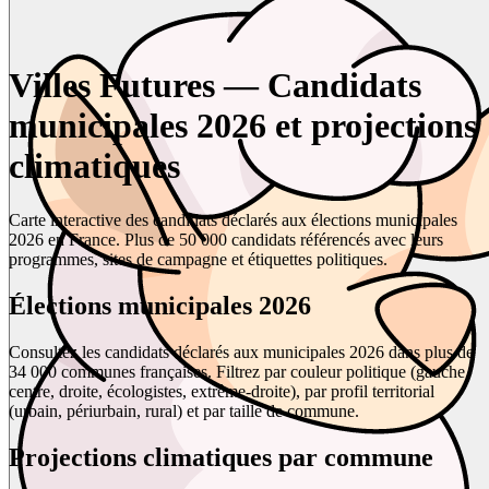
Villes Futures — Candidats
municipales 2026 et projections
climatiques
Carte interactive des candidats déclarés aux élections municipales
2026 en France. Plus de 50 000 candidats référencés avec leurs
programmes, sites de campagne et étiquettes politiques.
Élections municipales 2026
Consultez les candidats déclarés aux municipales 2026 dans plus de
34 000 communes françaises. Filtrez par couleur politique (gauche,
centre, droite, écologistes, extrême-droite), par profil territorial
(urbain, périurbain, rural) et par taille de commune.
Projections climatiques par commune