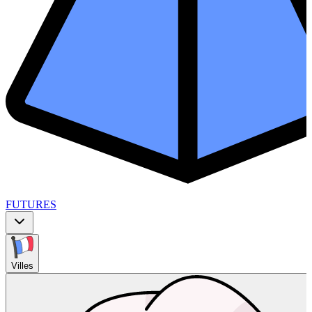
FUTURES
Villes