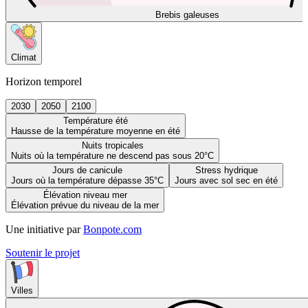
Brebis galeuses
Climat
Horizon temporel
2030
2050
2100
Température été
Hausse de la température moyenne en été
Nuits tropicales
Nuits où la température ne descend pas sous 20°C
Jours de canicule
Stress hydrique
Jours où la température dépasse 35°C
Jours avec sol sec en été
Élévation niveau mer
Élévation prévue du niveau de la mer
Une initiative par
Bonpote.com
Soutenir le projet
Villes