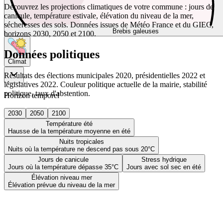
Découvrez les projections climatiques de votre commune : jours de
canicule, température estivale, élévation du niveau de la mer,
sécheresses des sols. Données issues de Météo France et du GIEC,
Brebis galeuses
horizons 2030, 2050 et 2100.
Données politiques
Climat
Résultats des élections municipales 2020, présidentielles 2022 et
législatives 2022. Couleur politique actuelle de la mairie, stabilité
politique, taux d'abstention.
Horizon temporel
2030
2050
2100
Température été
Hausse de la température moyenne en été
Nuits tropicales
Nuits où la température ne descend pas sous 20°C
Jours de canicule
Stress hydrique
Jours où la température dépasse 35°C
Jours avec sol sec en été
Élévation niveau mer
Élévation prévue du niveau de la mer