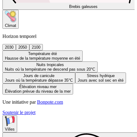
Brebis galeuses
Climat
Horizon temporel
2030
2050
2100
Température été
Hausse de la température moyenne en été
Nuits tropicales
Nuits où la température ne descend pas sous 20°C
Jours de canicule
Stress hydrique
Jours où la température dépasse 35°C
Jours avec sol sec en été
Élévation niveau mer
Élévation prévue du niveau de la mer
Une initiative par
Bonpote.com
Soutenir le projet
Villes