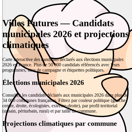
Villes Futures — Candidats
municipales 2026 et projections
climatiques
Carte interactive des candidats déclarés aux élections municipales
2026 en France. Plus de 50 000 candidats référencés avec leurs
programmes, sites de campagne et étiquettes politiques.
Élections municipales 2026
Consultez les candidats déclarés aux municipales 2026 dans plus de
34 000 communes françaises. Filtrez par couleur politique (gauche,
centre, droite, écologistes, extrême-droite), par profil territorial
(urbain, périurbain, rural) et par taille de commune.
Projections climatiques par commune