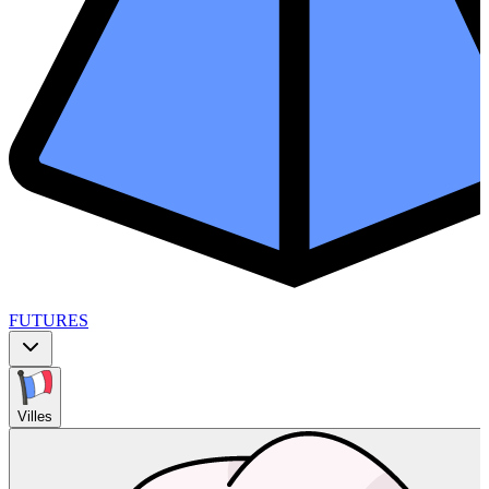
FUTURES
Villes