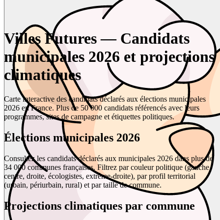
Villes Futures — Candidats
municipales 2026 et projections
climatiques
Carte interactive des candidats déclarés aux élections municipales
2026 en France. Plus de 50 000 candidats référencés avec leurs
programmes, sites de campagne et étiquettes politiques.
Élections municipales 2026
Consultez les candidats déclarés aux municipales 2026 dans plus de
34 000 communes françaises. Filtrez par couleur politique (gauche,
centre, droite, écologistes, extrême-droite), par profil territorial
(urbain, périurbain, rural) et par taille de commune.
Projections climatiques par commune