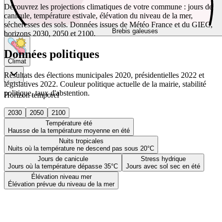
Découvrez les projections climatiques de votre commune : jours de
canicule, température estivale, élévation du niveau de la mer,
sécheresses des sols. Données issues de Météo France et du GIEC,
Brebis galeuses
horizons 2030, 2050 et 2100.
Données politiques
Climat
Résultats des élections municipales 2020, présidentielles 2022 et
législatives 2022. Couleur politique actuelle de la mairie, stabilité
politique, taux d'abstention.
Horizon temporel
2030
2050
2100
Température été
Hausse de la température moyenne en été
Nuits tropicales
Nuits où la température ne descend pas sous 20°C
Jours de canicule
Stress hydrique
Jours où la température dépasse 35°C
Jours avec sol sec en été
Élévation niveau mer
Élévation prévue du niveau de la mer