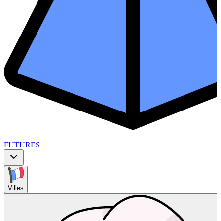
FUTURES
Villes