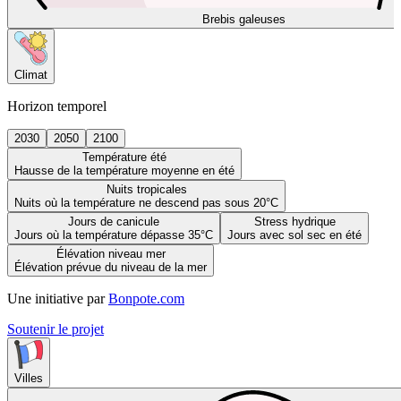
Brebis galeuses
Climat
Horizon temporel
2030
2050
2100
Température été
Hausse de la température moyenne en été
Nuits tropicales
Nuits où la température ne descend pas sous 20°C
Jours de canicule
Stress hydrique
Jours où la température dépasse 35°C
Jours avec sol sec en été
Élévation niveau mer
Élévation prévue du niveau de la mer
Une initiative par
Bonpote.com
Soutenir le projet
Villes