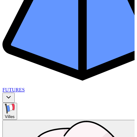
FUTURES
Villes