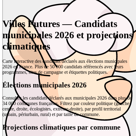
Villes Futures — Candidats
municipales 2026 et projections
climatiques
Carte interactive des candidats déclarés aux élections municipales
2026 en France. Plus de 50 000 candidats référencés avec leurs
programmes, sites de campagne et étiquettes politiques.
Élections municipales 2026
Consultez les candidats déclarés aux municipales 2026 dans plus de
34 000 communes françaises. Filtrez par couleur politique (gauche,
centre, droite, écologistes, extrême-droite), par profil territorial
(urbain, périurbain, rural) et par taille de commune.
Projections climatiques par commune