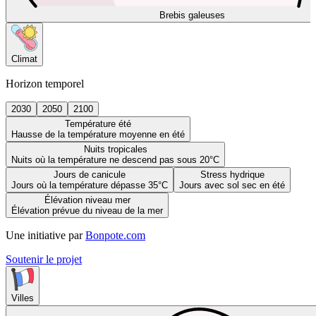
Brebis galeuses
Climat
Horizon temporel
2030
2050
2100
Température été
Hausse de la température moyenne en été
Nuits tropicales
Nuits où la température ne descend pas sous 20°C
Jours de canicule
Stress hydrique
Jours où la température dépasse 35°C
Jours avec sol sec en été
Élévation niveau mer
Élévation prévue du niveau de la mer
Une initiative par
Bonpote.com
Soutenir le projet
Villes