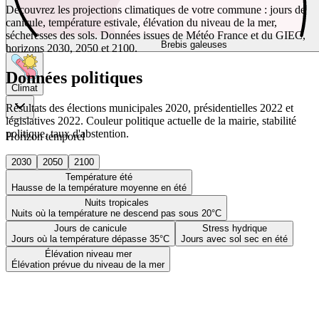
Découvrez les projections climatiques de votre commune : jours de
canicule, température estivale, élévation du niveau de la mer,
sécheresses des sols. Données issues de Météo France et du GIEC,
Brebis galeuses
horizons 2030, 2050 et 2100.
Données politiques
Climat
Résultats des élections municipales 2020, présidentielles 2022 et
législatives 2022. Couleur politique actuelle de la mairie, stabilité
politique, taux d'abstention.
Horizon temporel
2030
2050
2100
Température été
Hausse de la température moyenne en été
Nuits tropicales
Nuits où la température ne descend pas sous 20°C
Jours de canicule
Stress hydrique
Jours où la température dépasse 35°C
Jours avec sol sec en été
Élévation niveau mer
Élévation prévue du niveau de la mer