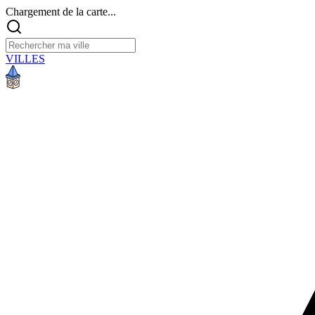
Chargement de la carte...
VILLES