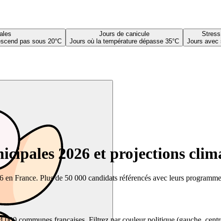
ales
Jours de canicule
Stress
descend pas sous 20°C
Jours où la température dépasse 35°C
Jours avec 
cipales 2026 et projections clim
26 en France. Plus de 50 000 candidats référencés avec leurs programmes,
00 communes françaises. Filtrez par couleur politique (gauche, centre, dr