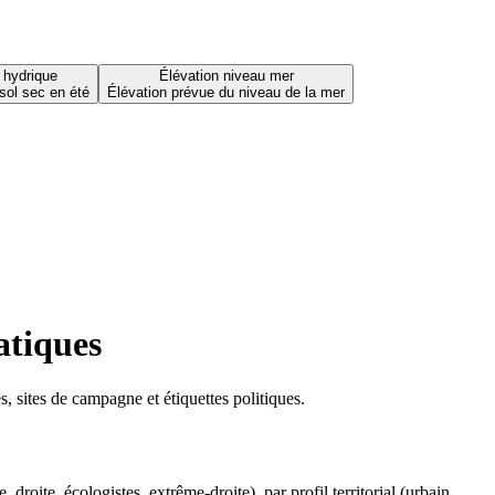
 hydrique
Élévation niveau mer
sol sec en été
Élévation prévue du niveau de la mer
atiques
 sites de campagne et étiquettes politiques.
oite, écologistes, extrême-droite), par profil territorial (urbain,