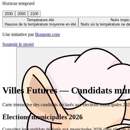
Horizon temporel
2030
2050
2100
Température été
Nuits tropic
Hausse de la température moyenne en été
Nuits où la température ne 
Une initiative par
Bonpote.com
Soutenir le projet
Villes Futures — Candidats muni
Carte interactive des candidats déclarés aux élections municipales 20
Élections municipales 2026
Consultez les candidats déclarés aux municipales 2026 dans plus de 34 0