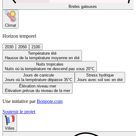
Brebis galeuses
Climat
Horizon temporel
2030
2050
2100
Température été
Hausse de la température moyenne en été
Nuits tropicales
Nuits où la température ne descend pas sous 20°C
Jours de canicule
Stress hydrique
Jours où la température dépasse 35°C
Jours avec sol sec en été
Élévation niveau mer
Élévation prévue du niveau de la mer
Une initiative par
Bonpote.com
Soutenir le projet
Villes