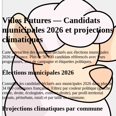
Villes Futures — Candidats
municipales 2026 et projections
climatiques
Carte interactive des candidats déclarés aux élections municipales
2026 en France. Plus de 50 000 candidats référencés avec leurs
programmes, sites de campagne et étiquettes politiques.
Élections municipales 2026
Consultez les candidats déclarés aux municipales 2026 dans plus de
34 000 communes françaises. Filtrez par couleur politique (gauche,
centre, droite, écologistes, extrême-droite), par profil territorial
(urbain, périurbain, rural) et par taille de commune.
Projections climatiques par commune