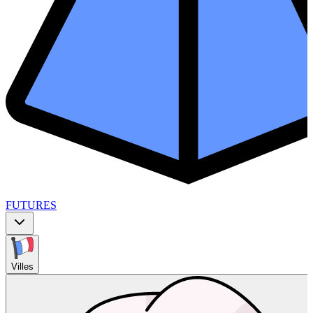
FUTURES
Villes