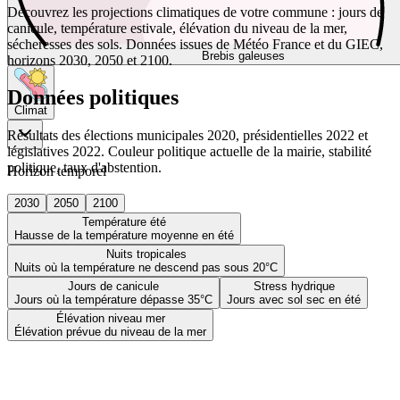
Découvrez les projections climatiques de votre commune : jours de
canicule, température estivale, élévation du niveau de la mer,
sécheresses des sols. Données issues de Météo France et du GIEC,
Brebis galeuses
horizons 2030, 2050 et 2100.
Données politiques
Climat
Résultats des élections municipales 2020, présidentielles 2022 et
législatives 2022. Couleur politique actuelle de la mairie, stabilité
politique, taux d'abstention.
Horizon temporel
2030
2050
2100
Température été
Hausse de la température moyenne en été
Nuits tropicales
Nuits où la température ne descend pas sous 20°C
Jours de canicule
Stress hydrique
Jours où la température dépasse 35°C
Jours avec sol sec en été
Élévation niveau mer
Élévation prévue du niveau de la mer