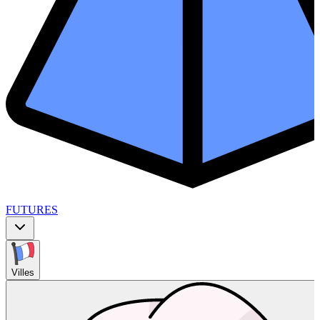
FUTURES
Villes