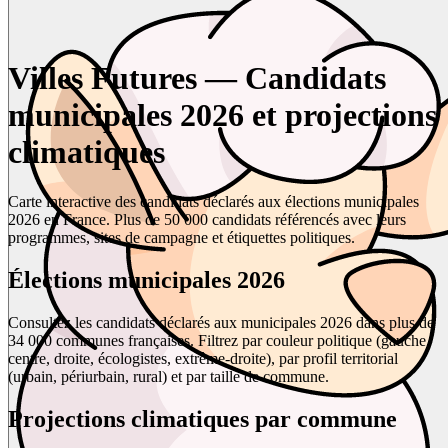
Villes Futures — Candidats
municipales 2026 et projections
climatiques
Carte interactive des candidats déclarés aux élections municipales
2026 en France. Plus de 50 000 candidats référencés avec leurs
programmes, sites de campagne et étiquettes politiques.
Élections municipales 2026
Consultez les candidats déclarés aux municipales 2026 dans plus de
34 000 communes françaises. Filtrez par couleur politique (gauche,
centre, droite, écologistes, extrême-droite), par profil territorial
(urbain, périurbain, rural) et par taille de commune.
Projections climatiques par commune