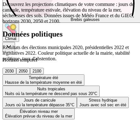
Découvrez les projections climatiques de votre commune : jours de
canicule, température estivale, élévation du niveau de la mer,
sécheresses des sols. Données issues de Météo France et du GIEC,
Brebis galeuses
horizons 2030, 2050 et 2100.
Données politiques
Climat
Résultats des élections municipales 2020, présidentielles 2022 et
législatives 2022. Couleur politique actuelle de la mairie, stabilité
politique, taux d'abstention.
Horizon temporel
2030
2050
2100
Température été
Hausse de la température moyenne en été
Nuits tropicales
Nuits où la température ne descend pas sous 20°C
Jours de canicule
Stress hydrique
Jours où la température dépasse 35°C
Jours avec sol sec en été
Élévation niveau mer
Élévation prévue du niveau de la mer