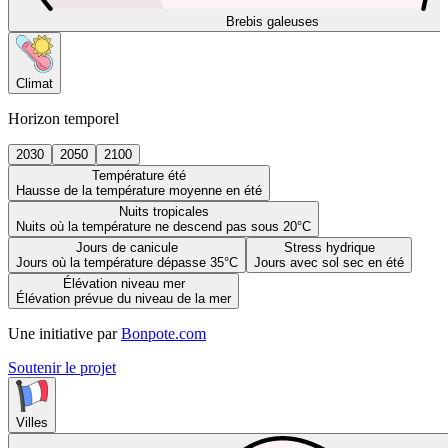
Brebis galeuses
Climat
Horizon temporel
2030
2050
2100
Température été
Hausse de la température moyenne en été
Nuits tropicales
Nuits où la température ne descend pas sous 20°C
Jours de canicule
Stress hydrique
Jours où la température dépasse 35°C
Jours avec sol sec en été
Élévation niveau mer
Élévation prévue du niveau de la mer
Une initiative par
Bonpote.com
Soutenir le projet
Villes