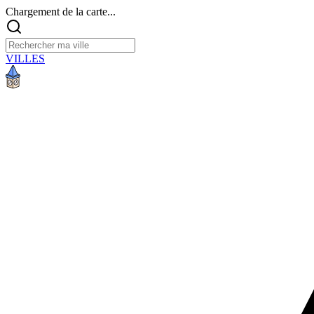
Chargement de la carte...
VILLES