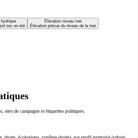
 hydrique
Élévation niveau mer
sol sec en été
Élévation prévue du niveau de la mer
atiques
 sites de campagne et étiquettes politiques.
oite, écologistes, extrême-droite), par profil territorial (urbain,