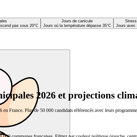
ales
Jours de canicule
Stress
descend pas sous 20°C
Jours où la température dépasse 35°C
Jours avec 
cipales 2026 et projections clim
26 en France. Plus de 50 000 candidats référencés avec leurs programmes,
00 communes françaises. Filtrez par couleur politique (gauche, centre, dr