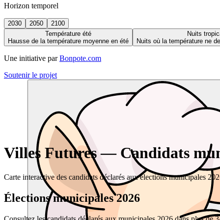
Horizon temporel
2030
2050
2100
Température été
Nuits tropic
Hausse de la température moyenne en été
Nuits où la température ne 
Une initiative par
Bonpote.com
Soutenir le projet
Villes Futures — Candidats muni
Carte interactive des candidats déclarés aux élections municipales 20
Élections municipales 2026
Consultez les candidats déclarés aux municipales 2026 dans plus de 34 0