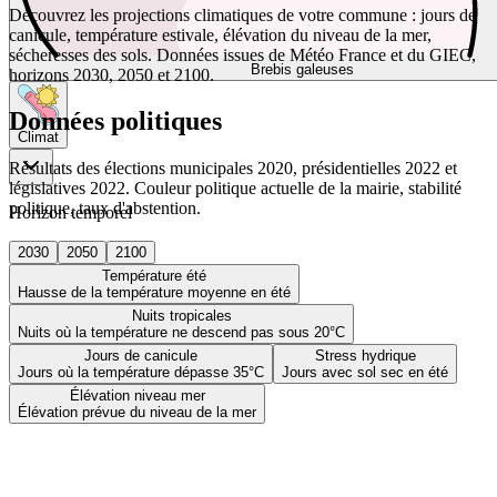
Découvrez les projections climatiques de votre commune : jours de
canicule, température estivale, élévation du niveau de la mer,
sécheresses des sols. Données issues de Météo France et du GIEC,
Brebis galeuses
horizons 2030, 2050 et 2100.
Données politiques
Climat
Résultats des élections municipales 2020, présidentielles 2022 et
législatives 2022. Couleur politique actuelle de la mairie, stabilité
politique, taux d'abstention.
Horizon temporel
2030
2050
2100
Température été
Hausse de la température moyenne en été
Nuits tropicales
Nuits où la température ne descend pas sous 20°C
Jours de canicule
Stress hydrique
Jours où la température dépasse 35°C
Jours avec sol sec en été
Élévation niveau mer
Élévation prévue du niveau de la mer