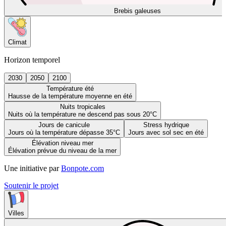
Brebis galeuses
Climat
Horizon temporel
2030
2050
2100
Température été
Hausse de la température moyenne en été
Nuits tropicales
Nuits où la température ne descend pas sous 20°C
Jours de canicule
Stress hydrique
Jours où la température dépasse 35°C
Jours avec sol sec en été
Élévation niveau mer
Élévation prévue du niveau de la mer
Une initiative par
Bonpote.com
Soutenir le projet
Villes