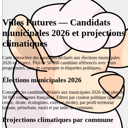
Villes Futures — Candidats
municipales 2026 et projections
climatiques
Carte interactive des candidats déclarés aux élections municipales
2026 en France. Plus de 50 000 candidats référencés avec leurs
programmes, sites de campagne et étiquettes politiques.
Élections municipales 2026
Consultez les candidats déclarés aux municipales 2026 dans plus de
34 000 communes françaises. Filtrez par couleur politique (gauche,
centre, droite, écologistes, extrême-droite), par profil territorial
(urbain, périurbain, rural) et par taille de commune.
Projections climatiques par commune