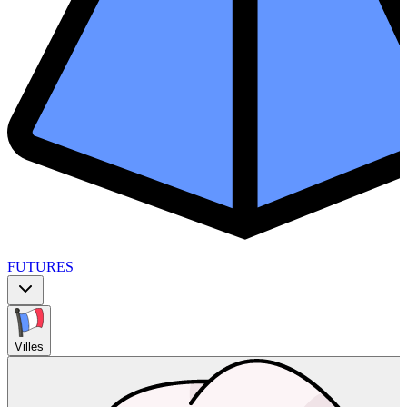
FUTURES
Villes