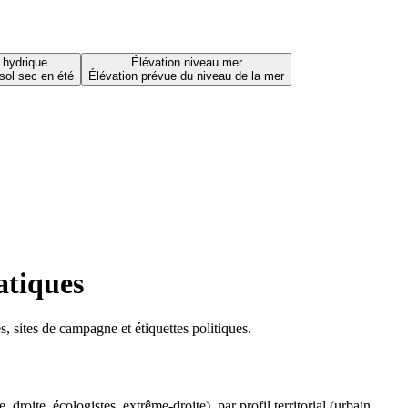
 hydrique
Élévation niveau mer
sol sec en été
Élévation prévue du niveau de la mer
atiques
 sites de campagne et étiquettes politiques.
oite, écologistes, extrême-droite), par profil territorial (urbain,