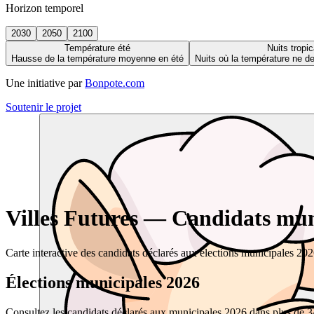
Horizon temporel
2030
2050
2100
Température été
Nuits tropic
Hausse de la température moyenne en été
Nuits où la température ne 
Une initiative par
Bonpote.com
Soutenir le projet
Villes Futures — Candidats muni
Carte interactive des candidats déclarés aux élections municipales 20
Élections municipales 2026
Consultez les candidats déclarés aux municipales 2026 dans plus de 34 0