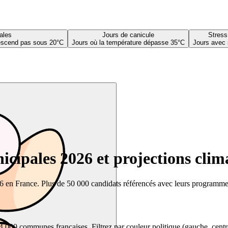
ales
Jours de canicule
Stress
descend pas sous 20°C
Jours où la température dépasse 35°C
Jours avec 
cipales 2026 et projections clim
26 en France. Plus de 50 000 candidats référencés avec leurs programmes,
00 communes françaises. Filtrez par couleur politique (gauche, centre, dr