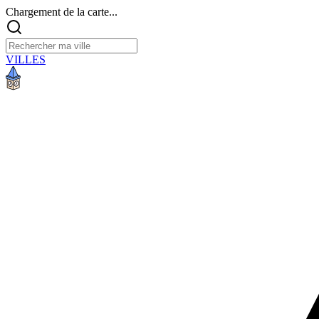
Chargement de la carte...
VILLES