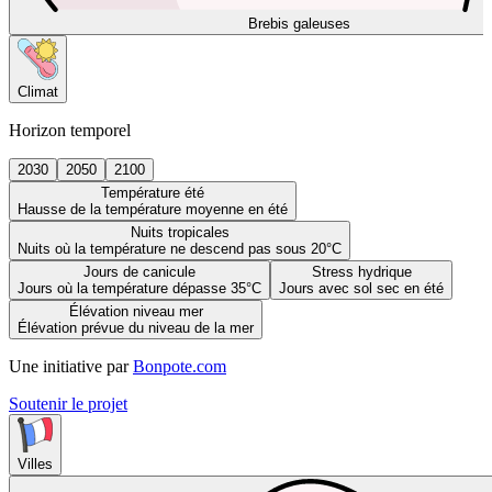
Brebis galeuses
Climat
Horizon temporel
2030
2050
2100
Température été
Hausse de la température moyenne en été
Nuits tropicales
Nuits où la température ne descend pas sous 20°C
Jours de canicule
Stress hydrique
Jours où la température dépasse 35°C
Jours avec sol sec en été
Élévation niveau mer
Élévation prévue du niveau de la mer
Une initiative par
Bonpote.com
Soutenir le projet
Villes