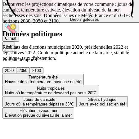
Découvrez les projections climatiques de votre commune : jours de
canicule, température estivale, élévation du niveau de la mer,
sécheresses des sols. Données issues de Météo France et du GIEC,
Brebis galeuses
horizons 2030, 2050 et 2100.
Données politiques
Climat
Résultats des élections municipales 2020, présidentielles 2022 et
législatives 2022. Couleur politique actuelle de la mairie, stabilité
politique, taux d'abstention.
Horizon temporel
2030
2050
2100
Température été
Hausse de la température moyenne en été
Nuits tropicales
Nuits où la température ne descend pas sous 20°C
Jours de canicule
Stress hydrique
Jours où la température dépasse 35°C
Jours avec sol sec en été
Élévation niveau mer
Élévation prévue du niveau de la mer