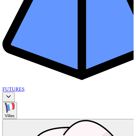
FUTURES
Villes