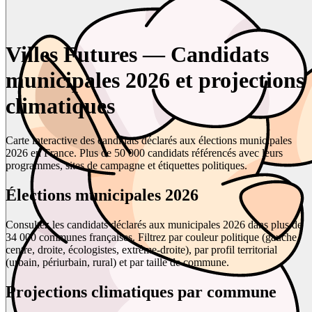
Villes Futures — Candidats
municipales 2026 et projections
climatiques
Carte interactive des candidats déclarés aux élections municipales
2026 en France. Plus de 50 000 candidats référencés avec leurs
programmes, sites de campagne et étiquettes politiques.
Élections municipales 2026
Consultez les candidats déclarés aux municipales 2026 dans plus de
34 000 communes françaises. Filtrez par couleur politique (gauche,
centre, droite, écologistes, extrême-droite), par profil territorial
(urbain, périurbain, rural) et par taille de commune.
Projections climatiques par commune