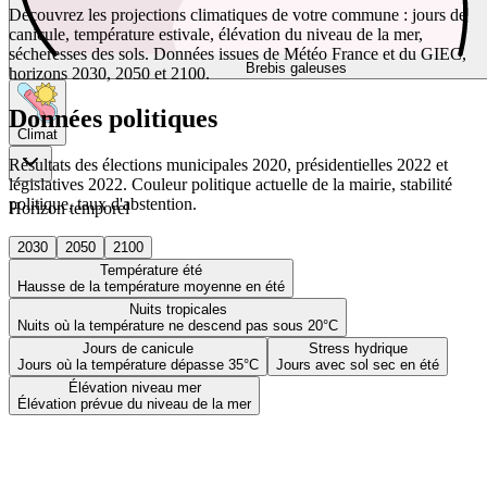
Découvrez les projections climatiques de votre commune : jours de
canicule, température estivale, élévation du niveau de la mer,
sécheresses des sols. Données issues de Météo France et du GIEC,
Brebis galeuses
horizons 2030, 2050 et 2100.
Données politiques
Climat
Résultats des élections municipales 2020, présidentielles 2022 et
législatives 2022. Couleur politique actuelle de la mairie, stabilité
politique, taux d'abstention.
Horizon temporel
2030
2050
2100
Température été
Hausse de la température moyenne en été
Nuits tropicales
Nuits où la température ne descend pas sous 20°C
Jours de canicule
Stress hydrique
Jours où la température dépasse 35°C
Jours avec sol sec en été
Élévation niveau mer
Élévation prévue du niveau de la mer