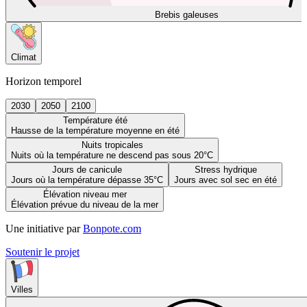
Brebis galeuses
Climat
Horizon temporel
2030
2050
2100
Température été
Hausse de la température moyenne en été
Nuits tropicales
Nuits où la température ne descend pas sous 20°C
Jours de canicule
Stress hydrique
Jours où la température dépasse 35°C
Jours avec sol sec en été
Élévation niveau mer
Élévation prévue du niveau de la mer
Une initiative par
Bonpote.com
Soutenir le projet
Villes