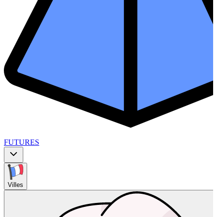
FUTURES
Villes