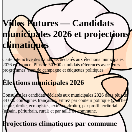
Villes Futures — Candidats
municipales 2026 et projections
climatiques
Carte interactive des candidats déclarés aux élections municipales
2026 en France. Plus de 50 000 candidats référencés avec leurs
programmes, sites de campagne et étiquettes politiques.
Élections municipales 2026
Consultez les candidats déclarés aux municipales 2026 dans plus de
34 000 communes françaises. Filtrez par couleur politique (gauche,
centre, droite, écologistes, extrême-droite), par profil territorial
(urbain, périurbain, rural) et par taille de commune.
Projections climatiques par commune