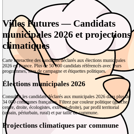
Villes Futures — Candidats
municipales 2026 et projections
climatiques
Carte interactive des candidats déclarés aux élections municipales
2026 en France. Plus de 50 000 candidats référencés avec leurs
programmes, sites de campagne et étiquettes politiques.
Élections municipales 2026
Consultez les candidats déclarés aux municipales 2026 dans plus de
34 000 communes françaises. Filtrez par couleur politique (gauche,
centre, droite, écologistes, extrême-droite), par profil territorial
(urbain, périurbain, rural) et par taille de commune.
Projections climatiques par commune