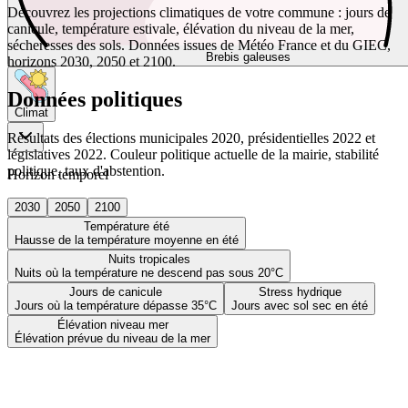
Découvrez les projections climatiques de votre commune : jours de
canicule, température estivale, élévation du niveau de la mer,
sécheresses des sols. Données issues de Météo France et du GIEC,
Brebis galeuses
horizons 2030, 2050 et 2100.
Données politiques
Climat
Résultats des élections municipales 2020, présidentielles 2022 et
législatives 2022. Couleur politique actuelle de la mairie, stabilité
politique, taux d'abstention.
Horizon temporel
2030
2050
2100
Température été
Hausse de la température moyenne en été
Nuits tropicales
Nuits où la température ne descend pas sous 20°C
Jours de canicule
Stress hydrique
Jours où la température dépasse 35°C
Jours avec sol sec en été
Élévation niveau mer
Élévation prévue du niveau de la mer