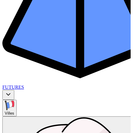
FUTURES
Villes