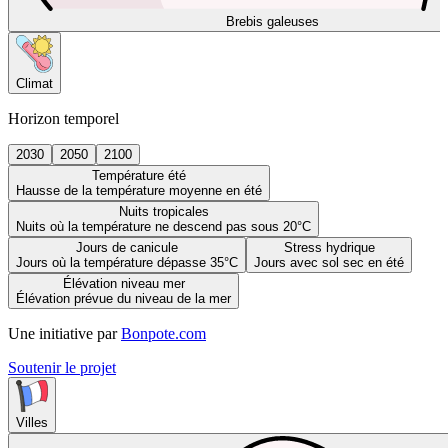
Brebis galeuses
Climat
Horizon temporel
2030
2050
2100
Température été
Hausse de la température moyenne en été
Nuits tropicales
Nuits où la température ne descend pas sous 20°C
Jours de canicule
Stress hydrique
Jours où la température dépasse 35°C
Jours avec sol sec en été
Élévation niveau mer
Élévation prévue du niveau de la mer
Une initiative par
Bonpote.com
Soutenir le projet
Villes