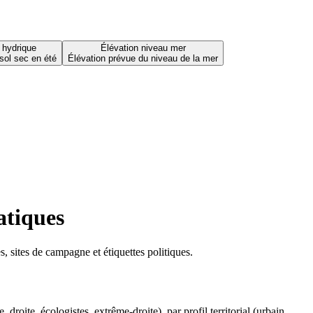
 hydrique
Élévation niveau mer
sol sec en été
Élévation prévue du niveau de la mer
atiques
 sites de campagne et étiquettes politiques.
oite, écologistes, extrême-droite), par profil territorial (urbain,