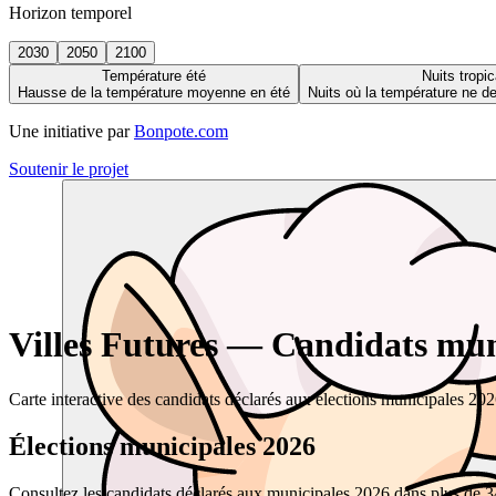
Horizon temporel
2030
2050
2100
Température été
Nuits tropic
Hausse de la température moyenne en été
Nuits où la température ne 
Une initiative par
Bonpote.com
Soutenir le projet
Villes Futures — Candidats muni
Carte interactive des candidats déclarés aux élections municipales 20
Élections municipales 2026
Consultez les candidats déclarés aux municipales 2026 dans plus de 34 0