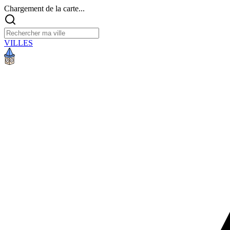
Chargement de la carte...
VILLES