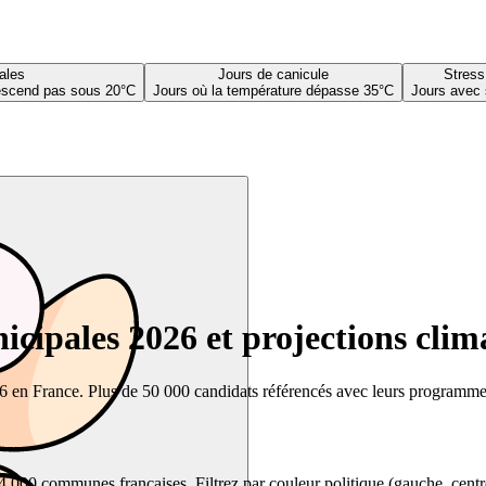
ales
Jours de canicule
Stress
descend pas sous 20°C
Jours où la température dépasse 35°C
Jours avec 
cipales 2026 et projections clim
26 en France. Plus de 50 000 candidats référencés avec leurs programmes,
00 communes françaises. Filtrez par couleur politique (gauche, centre, dr