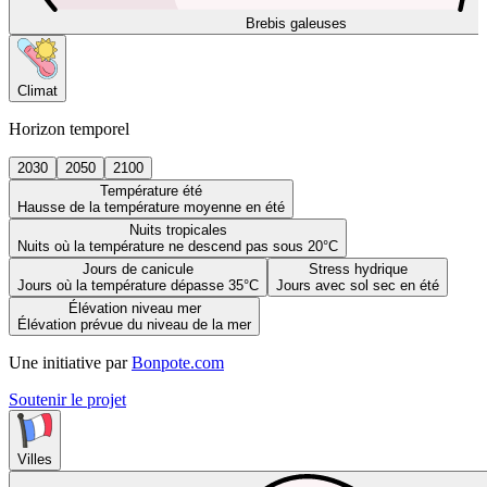
Brebis galeuses
Climat
Horizon temporel
2030
2050
2100
Température été
Hausse de la température moyenne en été
Nuits tropicales
Nuits où la température ne descend pas sous 20°C
Jours de canicule
Stress hydrique
Jours où la température dépasse 35°C
Jours avec sol sec en été
Élévation niveau mer
Élévation prévue du niveau de la mer
Une initiative par
Bonpote.com
Soutenir le projet
Villes