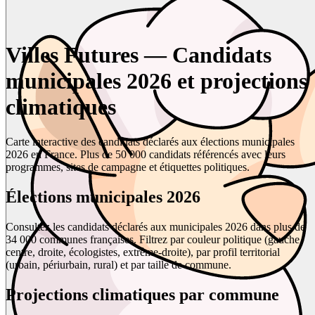
Villes Futures — Candidats
municipales 2026 et projections
climatiques
Carte interactive des candidats déclarés aux élections municipales
2026 en France. Plus de 50 000 candidats référencés avec leurs
programmes, sites de campagne et étiquettes politiques.
Élections municipales 2026
Consultez les candidats déclarés aux municipales 2026 dans plus de
34 000 communes françaises. Filtrez par couleur politique (gauche,
centre, droite, écologistes, extrême-droite), par profil territorial
(urbain, périurbain, rural) et par taille de commune.
Projections climatiques par commune