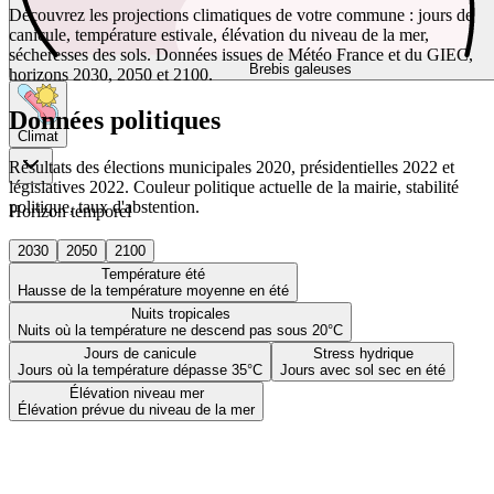
Découvrez les projections climatiques de votre commune : jours de
canicule, température estivale, élévation du niveau de la mer,
sécheresses des sols. Données issues de Météo France et du GIEC,
Brebis galeuses
horizons 2030, 2050 et 2100.
Données politiques
Climat
Résultats des élections municipales 2020, présidentielles 2022 et
législatives 2022. Couleur politique actuelle de la mairie, stabilité
politique, taux d'abstention.
Horizon temporel
2030
2050
2100
Température été
Hausse de la température moyenne en été
Nuits tropicales
Nuits où la température ne descend pas sous 20°C
Jours de canicule
Stress hydrique
Jours où la température dépasse 35°C
Jours avec sol sec en été
Élévation niveau mer
Élévation prévue du niveau de la mer