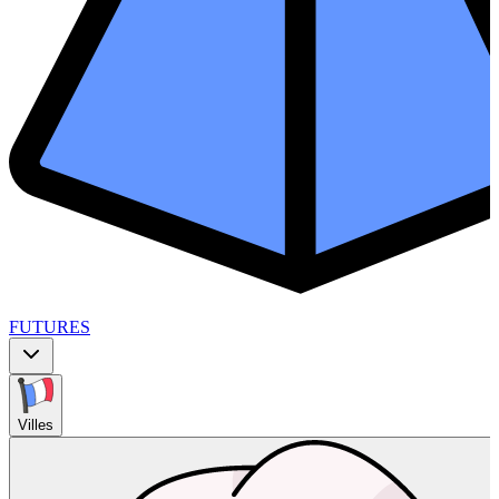
FUTURES
Villes