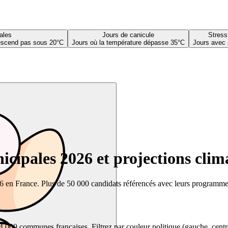
ales
Jours de canicule
Stress
descend pas sous 20°C
Jours où la température dépasse 35°C
Jours avec 
cipales 2026 et projections clim
26 en France. Plus de 50 000 candidats référencés avec leurs programmes,
00 communes françaises. Filtrez par couleur politique (gauche, centre, dr