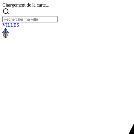
Chargement de la carte...
VILLES