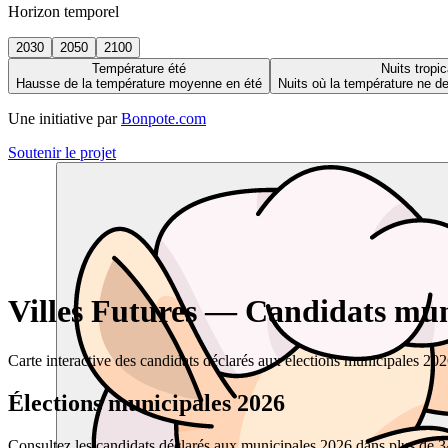
Horizon temporel
2030
2050
2100
Température été
Nuits tropic
Hausse de la température moyenne en été
Nuits où la température ne 
Une initiative par
Bonpote.com
Soutenir le projet
Villes Futures — Candidats muni
Carte interactive des candidats déclarés aux élections municipales 20
Élections municipales 2026
Consultez les candidats déclarés aux municipales 2026 dans plus de 34 0