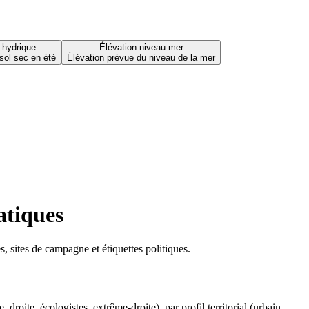
 hydrique
Élévation niveau mer
sol sec en été
Élévation prévue du niveau de la mer
atiques
 sites de campagne et étiquettes politiques.
oite, écologistes, extrême-droite), par profil territorial (urbain,