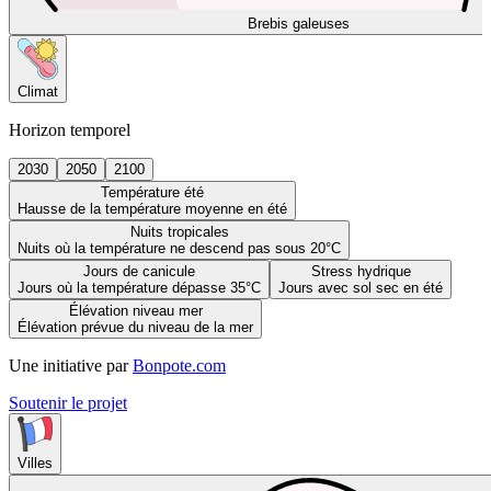
Brebis galeuses
Climat
Horizon temporel
2030
2050
2100
Température été
Hausse de la température moyenne en été
Nuits tropicales
Nuits où la température ne descend pas sous 20°C
Jours de canicule
Stress hydrique
Jours où la température dépasse 35°C
Jours avec sol sec en été
Élévation niveau mer
Élévation prévue du niveau de la mer
Une initiative par
Bonpote.com
Soutenir le projet
Villes