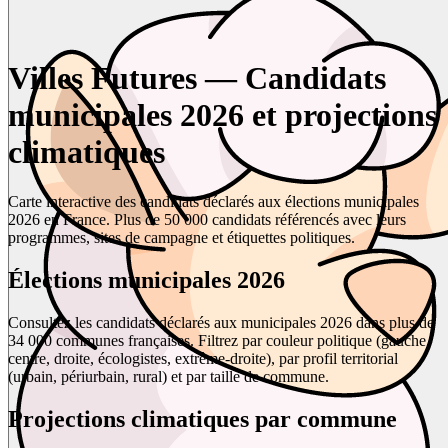
Villes Futures — Candidats
municipales 2026 et projections
climatiques
Carte interactive des candidats déclarés aux élections municipales
2026 en France. Plus de 50 000 candidats référencés avec leurs
programmes, sites de campagne et étiquettes politiques.
Élections municipales 2026
Consultez les candidats déclarés aux municipales 2026 dans plus de
34 000 communes françaises. Filtrez par couleur politique (gauche,
centre, droite, écologistes, extrême-droite), par profil territorial
(urbain, périurbain, rural) et par taille de commune.
Projections climatiques par commune