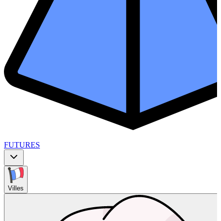
FUTURES
Villes