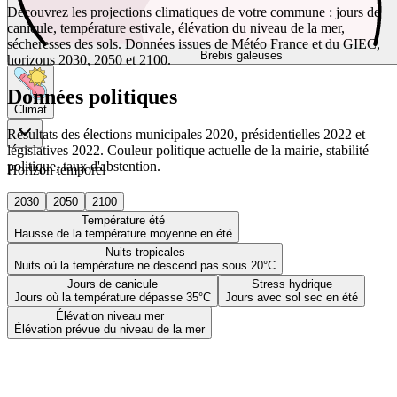
Découvrez les projections climatiques de votre commune : jours de
canicule, température estivale, élévation du niveau de la mer,
sécheresses des sols. Données issues de Météo France et du GIEC,
Brebis galeuses
horizons 2030, 2050 et 2100.
Données politiques
Climat
Résultats des élections municipales 2020, présidentielles 2022 et
législatives 2022. Couleur politique actuelle de la mairie, stabilité
politique, taux d'abstention.
Horizon temporel
2030
2050
2100
Température été
Hausse de la température moyenne en été
Nuits tropicales
Nuits où la température ne descend pas sous 20°C
Jours de canicule
Stress hydrique
Jours où la température dépasse 35°C
Jours avec sol sec en été
Élévation niveau mer
Élévation prévue du niveau de la mer