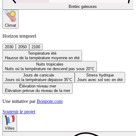
Brebis galeuses
Climat
Horizon temporel
2030
2050
2100
Température été
Hausse de la température moyenne en été
Nuits tropicales
Nuits où la température ne descend pas sous 20°C
Jours de canicule
Stress hydrique
Jours où la température dépasse 35°C
Jours avec sol sec en été
Élévation niveau mer
Élévation prévue du niveau de la mer
Une initiative par
Bonpote.com
Soutenir le projet
Villes