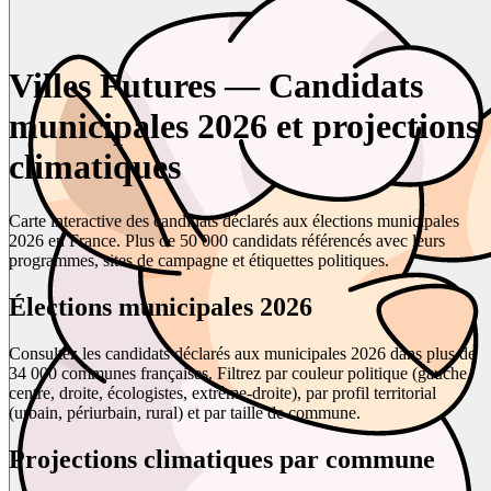
Villes Futures — Candidats
municipales 2026 et projections
climatiques
Carte interactive des candidats déclarés aux élections municipales
2026 en France. Plus de 50 000 candidats référencés avec leurs
programmes, sites de campagne et étiquettes politiques.
Élections municipales 2026
Consultez les candidats déclarés aux municipales 2026 dans plus de
34 000 communes françaises. Filtrez par couleur politique (gauche,
centre, droite, écologistes, extrême-droite), par profil territorial
(urbain, périurbain, rural) et par taille de commune.
Projections climatiques par commune