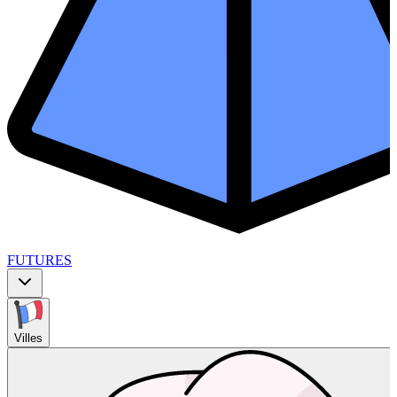
FUTURES
Villes