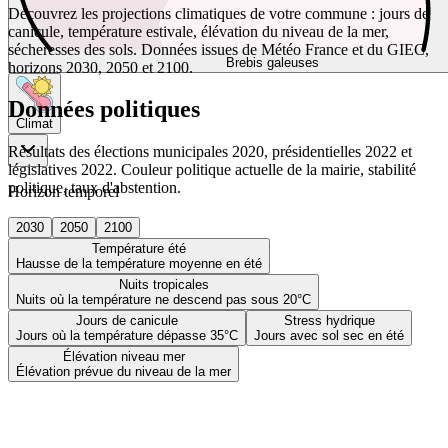
Découvrez les projections climatiques de votre commune : jours de
canicule, température estivale, élévation du niveau de la mer,
sécheresses des sols. Données issues de Météo France et du GIEC,
Brebis galeuses
horizons 2030, 2050 et 2100.
Données politiques
Climat
Résultats des élections municipales 2020, présidentielles 2022 et
législatives 2022. Couleur politique actuelle de la mairie, stabilité
politique, taux d'abstention.
Horizon temporel
2030
2050
2100
Température été
Hausse de la température moyenne en été
Nuits tropicales
Nuits où la température ne descend pas sous 20°C
Jours de canicule
Stress hydrique
Jours où la température dépasse 35°C
Jours avec sol sec en été
Élévation niveau mer
Élévation prévue du niveau de la mer