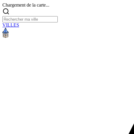
Chargement de la carte...
VILLES