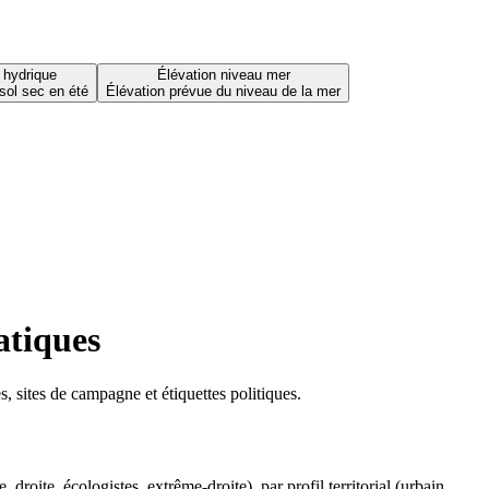
 hydrique
Élévation niveau mer
sol sec en été
Élévation prévue du niveau de la mer
atiques
 sites de campagne et étiquettes politiques.
oite, écologistes, extrême-droite), par profil territorial (urbain,