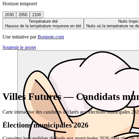
Horizon temporel
2030
2050
2100
Température été
Nuits tropic
Hausse de la température moyenne en été
Nuits où la température ne 
Une initiative par
Bonpote.com
Soutenir le projet
Villes Futures — Candidats muni
Carte interactive des candidats déclarés aux élections municipales 20
Élections municipales 2026
Consultez les candidats déclarés aux municipales 2026 dans plus de 34 0