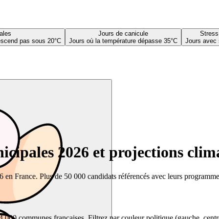
ales
Jours de canicule
Stress
descend pas sous 20°C
Jours où la température dépasse 35°C
Jours avec 
cipales 2026 et projections clim
26 en France. Plus de 50 000 candidats référencés avec leurs programmes,
00 communes françaises. Filtrez par couleur politique (gauche, centre, dr