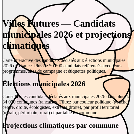
Villes Futures — Candidats
municipales 2026 et projections
climatiques
Carte interactive des candidats déclarés aux élections municipales
2026 en France. Plus de 50 000 candidats référencés avec leurs
programmes, sites de campagne et étiquettes politiques.
Élections municipales 2026
Consultez les candidats déclarés aux municipales 2026 dans plus de
34 000 communes françaises. Filtrez par couleur politique (gauche,
centre, droite, écologistes, extrême-droite), par profil territorial
(urbain, périurbain, rural) et par taille de commune.
Projections climatiques par commune