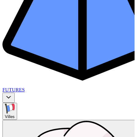
FUTURES
Villes