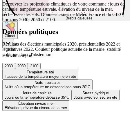
Découvrez les projections climatiques de votre commune : jours de
canicule, température estivale, élévation du niveau de la mer,
sécheresses des sols. Données issues de Météo France et du GIEC,
Brebis galeuses
horizons 2030, 2050 et 2100.
Données politiques
Climat
Résultats des élections municipales 2020, présidentielles 2022 et
législatives 2022. Couleur politique actuelle de la mairie, stabilité
politique, taux d'abstention.
Horizon temporel
2030
2050
2100
Température été
Hausse de la température moyenne en été
Nuits tropicales
Nuits où la température ne descend pas sous 20°C
Jours de canicule
Stress hydrique
Jours où la température dépasse 35°C
Jours avec sol sec en été
Élévation niveau mer
Élévation prévue du niveau de la mer