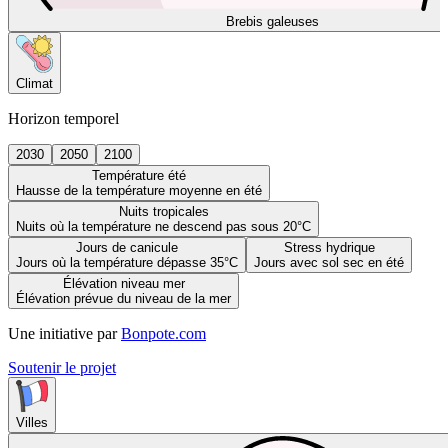
Brebis galeuses
Climat
Horizon temporel
2030
2050
2100
Température été
Hausse de la température moyenne en été
Nuits tropicales
Nuits où la température ne descend pas sous 20°C
Jours de canicule
Stress hydrique
Jours où la température dépasse 35°C
Jours avec sol sec en été
Élévation niveau mer
Élévation prévue du niveau de la mer
Une initiative par
Bonpote.com
Soutenir le projet
Villes