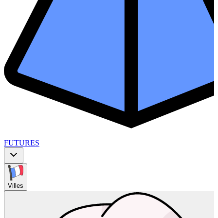
FUTURES
Villes