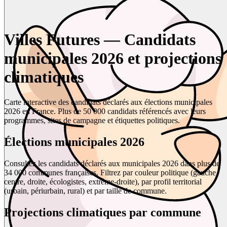
Villes Futures — Candidats
municipales 2026 et projections
climatiques
Carte interactive des candidats déclarés aux élections municipales
2026 en France. Plus de 50 000 candidats référencés avec leurs
programmes, sites de campagne et étiquettes politiques.
Élections municipales 2026
Consultez les candidats déclarés aux municipales 2026 dans plus de
34 000 communes françaises. Filtrez par couleur politique (gauche,
centre, droite, écologistes, extrême-droite), par profil territorial
(urbain, périurbain, rural) et par taille de commune.
Projections climatiques par commune