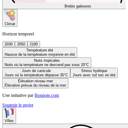
Brebis galeuses
Climat
Horizon temporel
2030
2050
2100
Température été
Hausse de la température moyenne en été
Nuits tropicales
Nuits où la température ne descend pas sous 20°C
Jours de canicule
Stress hydrique
Jours où la température dépasse 35°C
Jours avec sol sec en été
Élévation niveau mer
Élévation prévue du niveau de la mer
Une initiative par
Bonpote.com
Soutenir le projet
Villes