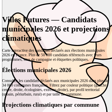
Villes Futures — Candidats
municipales 2026 et projections
climatiques
Carte interactive des candidats déclarés aux élections municipales
2026 en France. Plus de 50 000 candidats référencés avec leurs
programmes, sites de campagne et étiquettes politiques.
Élections municipales 2026
Consultez les candidats déclarés aux municipales 2026 dans plus de
34 000 communes françaises. Filtrez par couleur politique (gauche,
centre, droite, écologistes, extrême-droite), par profil territorial
(urbain, périurbain, rural) et par taille de commune.
Projections climatiques par commune