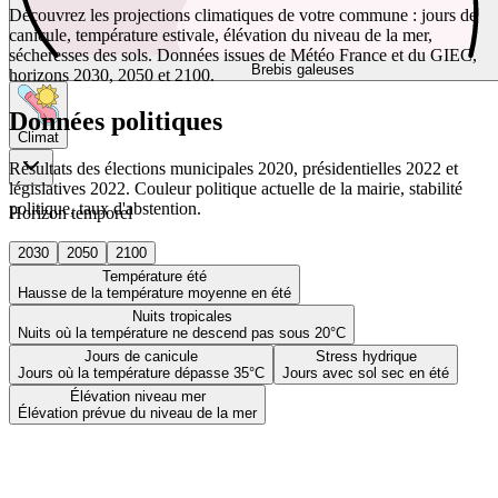
Découvrez les projections climatiques de votre commune : jours de
canicule, température estivale, élévation du niveau de la mer,
sécheresses des sols. Données issues de Météo France et du GIEC,
Brebis galeuses
horizons 2030, 2050 et 2100.
Données politiques
Climat
Résultats des élections municipales 2020, présidentielles 2022 et
législatives 2022. Couleur politique actuelle de la mairie, stabilité
politique, taux d'abstention.
Horizon temporel
2030
2050
2100
Température été
Hausse de la température moyenne en été
Nuits tropicales
Nuits où la température ne descend pas sous 20°C
Jours de canicule
Stress hydrique
Jours où la température dépasse 35°C
Jours avec sol sec en été
Élévation niveau mer
Élévation prévue du niveau de la mer