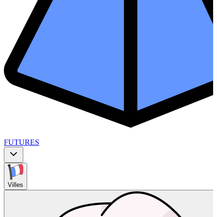
FUTURES
Villes