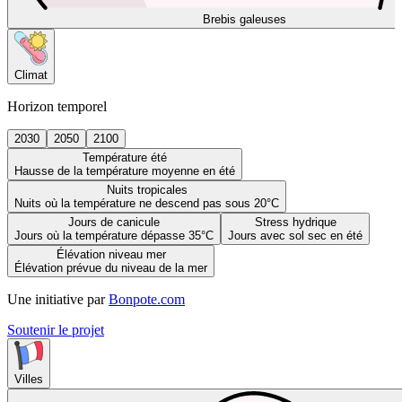
Brebis galeuses
Climat
Horizon temporel
2030
2050
2100
Température été
Hausse de la température moyenne en été
Nuits tropicales
Nuits où la température ne descend pas sous 20°C
Jours de canicule
Stress hydrique
Jours où la température dépasse 35°C
Jours avec sol sec en été
Élévation niveau mer
Élévation prévue du niveau de la mer
Une initiative par
Bonpote.com
Soutenir le projet
Villes