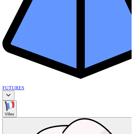
FUTURES
Villes