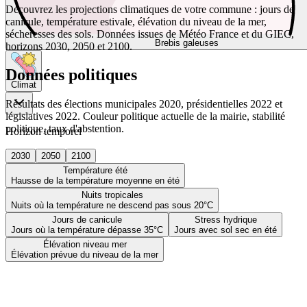
Découvrez les projections climatiques de votre commune : jours de
canicule, température estivale, élévation du niveau de la mer,
sécheresses des sols. Données issues de Météo France et du GIEC,
Brebis galeuses
horizons 2030, 2050 et 2100.
Données politiques
Climat
Résultats des élections municipales 2020, présidentielles 2022 et
législatives 2022. Couleur politique actuelle de la mairie, stabilité
politique, taux d'abstention.
Horizon temporel
2030
2050
2100
Température été
Hausse de la température moyenne en été
Nuits tropicales
Nuits où la température ne descend pas sous 20°C
Jours de canicule
Stress hydrique
Jours où la température dépasse 35°C
Jours avec sol sec en été
Élévation niveau mer
Élévation prévue du niveau de la mer