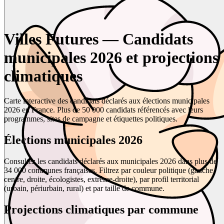
Villes Futures — Candidats
municipales 2026 et projections
climatiques
Carte interactive des candidats déclarés aux élections municipales
2026 en France. Plus de 50 000 candidats référencés avec leurs
programmes, sites de campagne et étiquettes politiques.
Élections municipales 2026
Consultez les candidats déclarés aux municipales 2026 dans plus de
34 000 communes françaises. Filtrez par couleur politique (gauche,
centre, droite, écologistes, extrême-droite), par profil territorial
(urbain, périurbain, rural) et par taille de commune.
Projections climatiques par commune