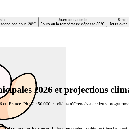
ales
Jours de canicule
Stress
descend pas sous 20°C
Jours où la température dépasse 35°C
Jours avec 
cipales 2026 et projections clim
26 en France. Plus de 50 000 candidats référencés avec leurs programmes,
00 communes françaises. Filtrez par couleur politique (gauche, centre, dr