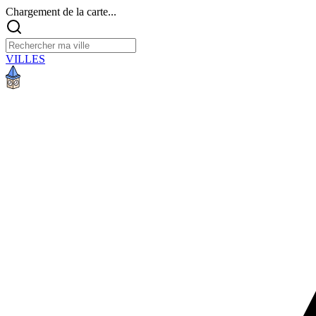
Chargement de la carte...
VILLES