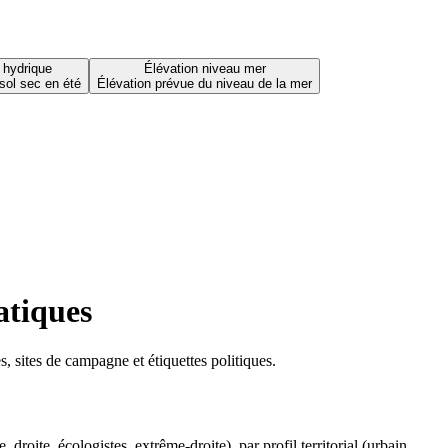
 hydrique
Élévation niveau mer
sol sec en été
Élévation prévue du niveau de la mer
atiques
 sites de campagne et étiquettes politiques.
oite, écologistes, extrême-droite), par profil territorial (urbain,