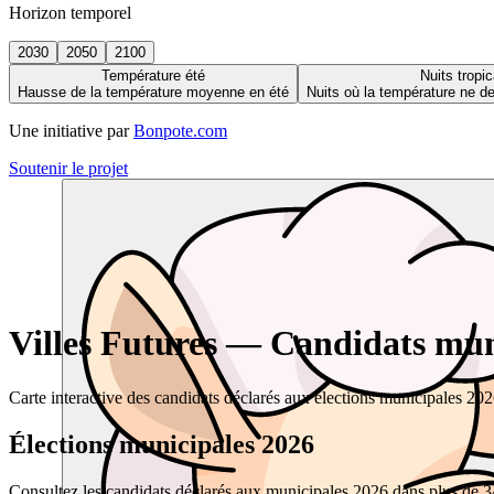
Horizon temporel
2030
2050
2100
Température été
Nuits tropic
Hausse de la température moyenne en été
Nuits où la température ne 
Une initiative par
Bonpote.com
Soutenir le projet
Villes Futures — Candidats muni
Carte interactive des candidats déclarés aux élections municipales 20
Élections municipales 2026
Consultez les candidats déclarés aux municipales 2026 dans plus de 34 0