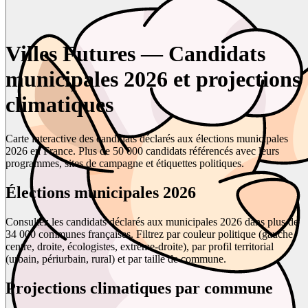
Villes Futures — Candidats
municipales 2026 et projections
climatiques
Carte interactive des candidats déclarés aux élections municipales
2026 en France. Plus de 50 000 candidats référencés avec leurs
programmes, sites de campagne et étiquettes politiques.
Élections municipales 2026
Consultez les candidats déclarés aux municipales 2026 dans plus de
34 000 communes françaises. Filtrez par couleur politique (gauche,
centre, droite, écologistes, extrême-droite), par profil territorial
(urbain, périurbain, rural) et par taille de commune.
Projections climatiques par commune