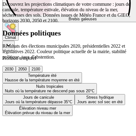
Découvrez les projections climatiques de votre commune : jours de
canicule, température estivale, élévation du niveau de la mer,
sécheresses des sols. Données issues de Météo France et du GIEC,
Brebis galeuses
horizons 2030, 2050 et 2100.
Données politiques
Climat
Résultats des élections municipales 2020, présidentielles 2022 et
législatives 2022. Couleur politique actuelle de la mairie, stabilité
politique, taux d'abstention.
Horizon temporel
2030
2050
2100
Température été
Hausse de la température moyenne en été
Nuits tropicales
Nuits où la température ne descend pas sous 20°C
Jours de canicule
Stress hydrique
Jours où la température dépasse 35°C
Jours avec sol sec en été
Élévation niveau mer
Élévation prévue du niveau de la mer