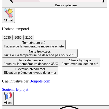
Brebis galeuses
Climat
Horizon temporel
2030
2050
2100
Température été
Hausse de la température moyenne en été
Nuits tropicales
Nuits où la température ne descend pas sous 20°C
Jours de canicule
Stress hydrique
Jours où la température dépasse 35°C
Jours avec sol sec en été
Élévation niveau mer
Élévation prévue du niveau de la mer
Une initiative par
Bonpote.com
Soutenir le projet
Villes