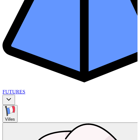
FUTURES
Villes