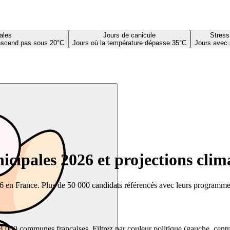
ales
Jours de canicule
Stress
descend pas sous 20°C
Jours où la température dépasse 35°C
Jours avec 
cipales 2026 et projections clim
26 en France. Plus de 50 000 candidats référencés avec leurs programmes,
00 communes françaises. Filtrez par couleur politique (gauche, centre, dr