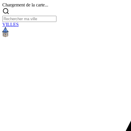
Chargement de la carte...
VILLES