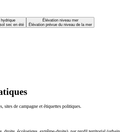
 hydrique
Élévation niveau mer
sol sec en été
Élévation prévue du niveau de la mer
atiques
 sites de campagne et étiquettes politiques.
oite, écologistes, extrême-droite), par profil territorial (urbain,