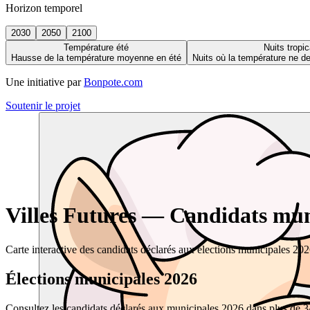
Horizon temporel
2030
2050
2100
Température été
Nuits tropic
Hausse de la température moyenne en été
Nuits où la température ne 
Une initiative par
Bonpote.com
Soutenir le projet
Villes Futures — Candidats muni
Carte interactive des candidats déclarés aux élections municipales 20
Élections municipales 2026
Consultez les candidats déclarés aux municipales 2026 dans plus de 34 0