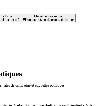
 hydrique
Élévation niveau mer
sol sec en été
Élévation prévue du niveau de la mer
atiques
 sites de campagne et étiquettes politiques.
oite, écologistes, extrême-droite), par profil territorial (urbain,