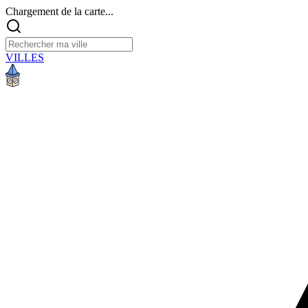
Chargement de la carte...
VILLES