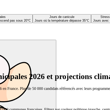
ales
Jours de canicule
Stress
descend pas sous 20°C
Jours où la température dépasse 35°C
Jours avec 
cipales 2026 et projections clim
26 en France. Plus de 50 000 candidats référencés avec leurs programmes,
00 communes françaises. Filtrez par couleur politique (gauche, centre, dr