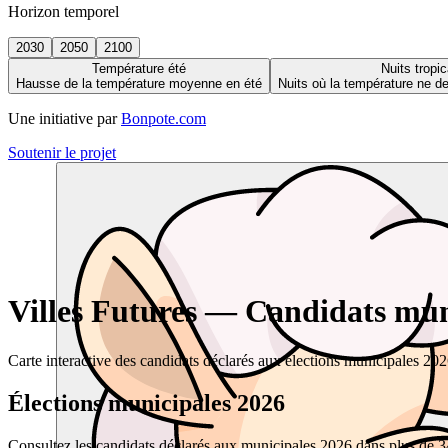
Horizon temporel
2030
2050
2100
Température été
Nuits tropic
Hausse de la température moyenne en été
Nuits où la température ne 
Une initiative par
Bonpote.com
Soutenir le projet
Villes Futures — Candidats muni
Carte interactive des candidats déclarés aux élections municipales 20
Élections municipales 2026
Consultez les candidats déclarés aux municipales 2026 dans plus de 34 0