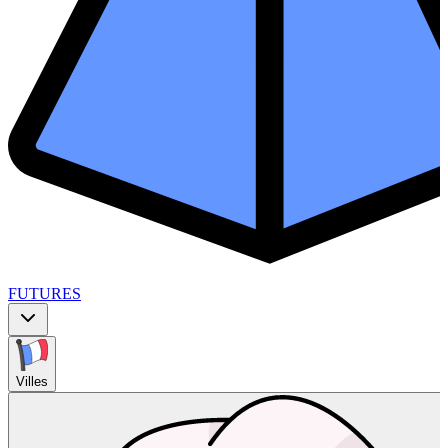
FUTURES
Villes