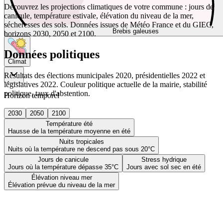
Découvrez les projections climatiques de votre commune : jours de
canicule, température estivale, élévation du niveau de la mer,
sécheresses des sols. Données issues de Météo France et du GIEC,
Brebis galeuses
horizons 2030, 2050 et 2100.
Données politiques
Climat
Résultats des élections municipales 2020, présidentielles 2022 et
législatives 2022. Couleur politique actuelle de la mairie, stabilité
politique, taux d'abstention.
Horizon temporel
2030
2050
2100
Température été
Hausse de la température moyenne en été
Nuits tropicales
Nuits où la température ne descend pas sous 20°C
Jours de canicule
Stress hydrique
Jours où la température dépasse 35°C
Jours avec sol sec en été
Élévation niveau mer
Élévation prévue du niveau de la mer