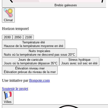
Brebis galeuses
Climat
Horizon temporel
2030
2050
2100
Température été
Hausse de la température moyenne en été
Nuits tropicales
Nuits où la température ne descend pas sous 20°C
Jours de canicule
Stress hydrique
Jours où la température dépasse 35°C
Jours avec sol sec en été
Élévation niveau mer
Élévation prévue du niveau de la mer
Une initiative par
Bonpote.com
Soutenir le projet
Villes