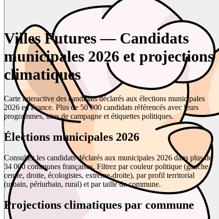
Villes Futures — Candidats
municipales 2026 et projections
climatiques
Carte interactive des candidats déclarés aux élections municipales
2026 en France. Plus de 50 000 candidats référencés avec leurs
programmes, sites de campagne et étiquettes politiques.
Élections municipales 2026
Consultez les candidats déclarés aux municipales 2026 dans plus de
34 000 communes françaises. Filtrez par couleur politique (gauche,
centre, droite, écologistes, extrême-droite), par profil territorial
(urbain, périurbain, rural) et par taille de commune.
Projections climatiques par commune