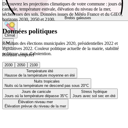
Découvrez les projections climatiques de votre commune : jours de
canicule, température estivale, élévation du niveau de la mer,
sécheresses des sols. Données issues de Météo France et du GIEC,
Brebis galeuses
horizons 2030, 2050 et 2100.
Données politiques
Climat
Résultats des élections municipales 2020, présidentielles 2022 et
législatives 2022. Couleur politique actuelle de la mairie, stabilité
politique, taux d'abstention.
Horizon temporel
2030
2050
2100
Température été
Hausse de la température moyenne en été
Nuits tropicales
Nuits où la température ne descend pas sous 20°C
Jours de canicule
Stress hydrique
Jours où la température dépasse 35°C
Jours avec sol sec en été
Élévation niveau mer
Élévation prévue du niveau de la mer