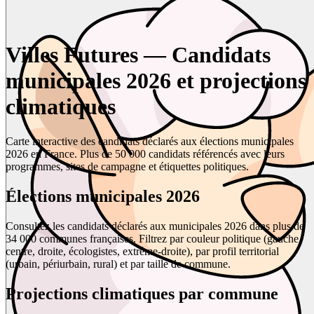
Villes Futures — Candidats
municipales 2026 et projections
climatiques
Carte interactive des candidats déclarés aux élections municipales
2026 en France. Plus de 50 000 candidats référencés avec leurs
programmes, sites de campagne et étiquettes politiques.
Élections municipales 2026
Consultez les candidats déclarés aux municipales 2026 dans plus de
34 000 communes françaises. Filtrez par couleur politique (gauche,
centre, droite, écologistes, extrême-droite), par profil territorial
(urbain, périurbain, rural) et par taille de commune.
Projections climatiques par commune