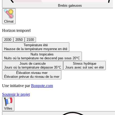
Brebis galeuses
Climat
Horizon temporel
2030
2050
2100
Température été
Hausse de la température moyenne en été
Nuits tropicales
Nuits où la température ne descend pas sous 20°C
Jours de canicule
Stress hydrique
Jours où la température dépasse 35°C
Jours avec sol sec en été
Élévation niveau mer
Élévation prévue du niveau de la mer
Une initiative par
Bonpote.com
Soutenir le projet
Villes