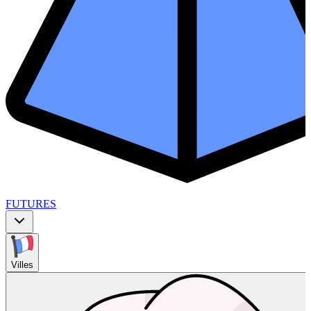
FUTURES
Villes