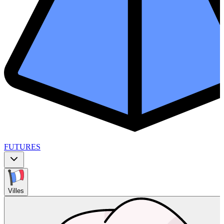
FUTURES
Villes