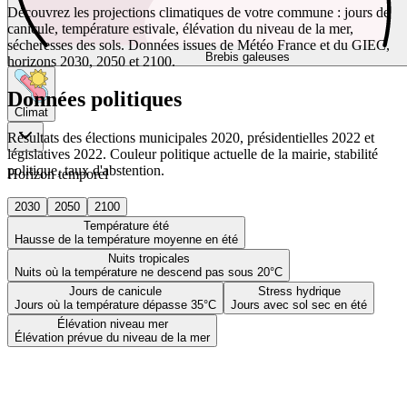
Découvrez les projections climatiques de votre commune : jours de
canicule, température estivale, élévation du niveau de la mer,
sécheresses des sols. Données issues de Météo France et du GIEC,
Brebis galeuses
horizons 2030, 2050 et 2100.
Données politiques
Climat
Résultats des élections municipales 2020, présidentielles 2022 et
législatives 2022. Couleur politique actuelle de la mairie, stabilité
politique, taux d'abstention.
Horizon temporel
2030
2050
2100
Température été
Hausse de la température moyenne en été
Nuits tropicales
Nuits où la température ne descend pas sous 20°C
Jours de canicule
Stress hydrique
Jours où la température dépasse 35°C
Jours avec sol sec en été
Élévation niveau mer
Élévation prévue du niveau de la mer