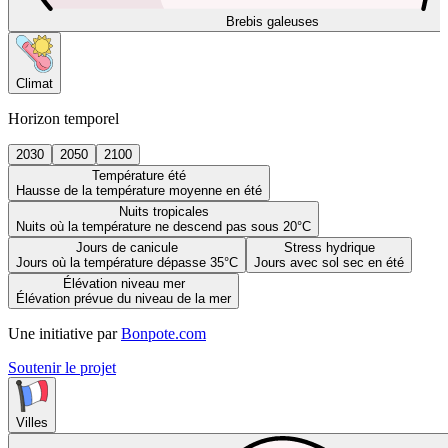
Brebis galeuses
Climat
Horizon temporel
2030
2050
2100
Température été
Hausse de la température moyenne en été
Nuits tropicales
Nuits où la température ne descend pas sous 20°C
Jours de canicule
Stress hydrique
Jours où la température dépasse 35°C
Jours avec sol sec en été
Élévation niveau mer
Élévation prévue du niveau de la mer
Une initiative par
Bonpote.com
Soutenir le projet
Villes