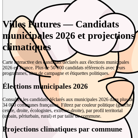
Villes Futures — Candidats
municipales 2026 et projections
climatiques
Carte interactive des candidats déclarés aux élections municipales
2026 en France. Plus de 50 000 candidats référencés avec leurs
programmes, sites de campagne et étiquettes politiques.
Élections municipales 2026
Consultez les candidats déclarés aux municipales 2026 dans plus de
34 000 communes françaises. Filtrez par couleur politique (gauche,
centre, droite, écologistes, extrême-droite), par profil territorial
(urbain, périurbain, rural) et par taille de commune.
Projections climatiques par commune