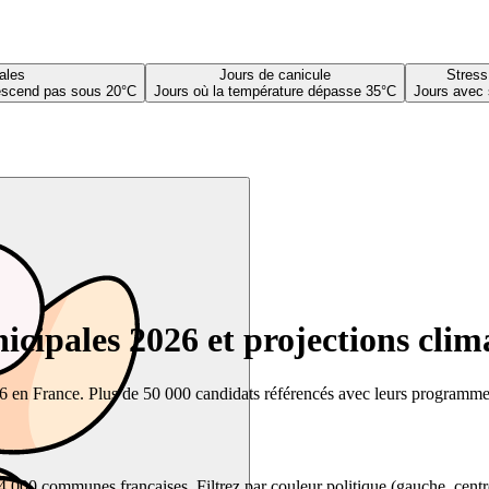
ales
Jours de canicule
Stress
descend pas sous 20°C
Jours où la température dépasse 35°C
Jours avec 
cipales 2026 et projections clim
26 en France. Plus de 50 000 candidats référencés avec leurs programmes,
00 communes françaises. Filtrez par couleur politique (gauche, centre, dr