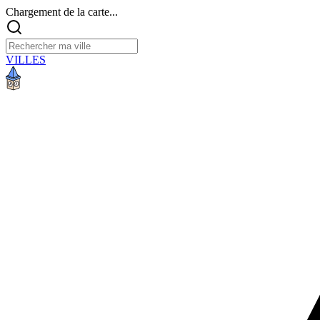
Chargement de la carte...
VILLES