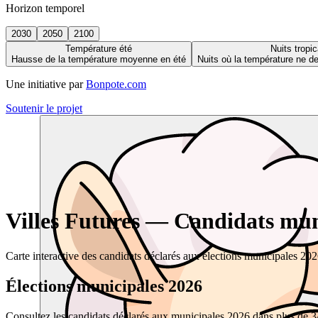
Horizon temporel
2030
2050
2100
Température été
Nuits tropic
Hausse de la température moyenne en été
Nuits où la température ne 
Une initiative par
Bonpote.com
Soutenir le projet
Villes Futures — Candidats muni
Carte interactive des candidats déclarés aux élections municipales 20
Élections municipales 2026
Consultez les candidats déclarés aux municipales 2026 dans plus de 34 0