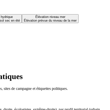
 hydrique
Élévation niveau mer
sol sec en été
Élévation prévue du niveau de la mer
atiques
 sites de campagne et étiquettes politiques.
oite, écologistes, extrême-droite), par profil territorial (urbain,