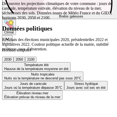
Découvrez les projections climatiques de votre commune : jours de
canicule, température estivale, élévation du niveau de la mer,
sécheresses des sols. Données issues de Météo France et du GIEC,
Brebis galeuses
horizons 2030, 2050 et 2100.
Données politiques
Climat
Résultats des élections municipales 2020, présidentielles 2022 et
législatives 2022. Couleur politique actuelle de la mairie, stabilité
politique, taux d'abstention.
Horizon temporel
2030
2050
2100
Température été
Hausse de la température moyenne en été
Nuits tropicales
Nuits où la température ne descend pas sous 20°C
Jours de canicule
Stress hydrique
Jours où la température dépasse 35°C
Jours avec sol sec en été
Élévation niveau mer
Élévation prévue du niveau de la mer