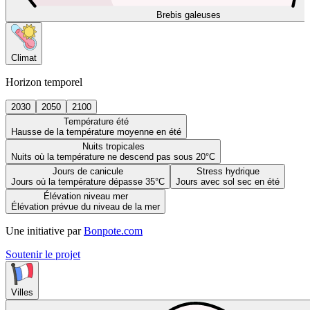
Brebis galeuses
Climat
Horizon temporel
2030
2050
2100
Température été
Hausse de la température moyenne en été
Nuits tropicales
Nuits où la température ne descend pas sous 20°C
Jours de canicule
Stress hydrique
Jours où la température dépasse 35°C
Jours avec sol sec en été
Élévation niveau mer
Élévation prévue du niveau de la mer
Une initiative par
Bonpote.com
Soutenir le projet
Villes