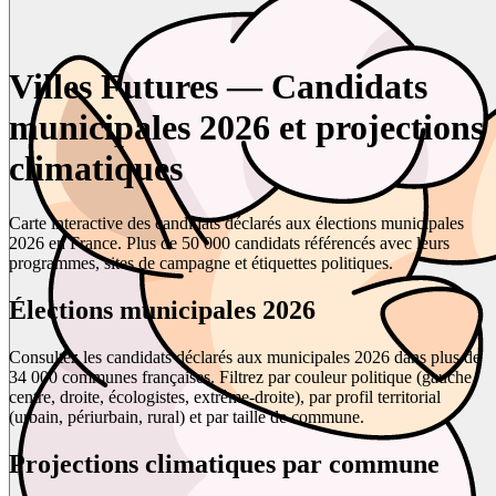
Villes Futures — Candidats
municipales 2026 et projections
climatiques
Carte interactive des candidats déclarés aux élections municipales
2026 en France. Plus de 50 000 candidats référencés avec leurs
programmes, sites de campagne et étiquettes politiques.
Élections municipales 2026
Consultez les candidats déclarés aux municipales 2026 dans plus de
34 000 communes françaises. Filtrez par couleur politique (gauche,
centre, droite, écologistes, extrême-droite), par profil territorial
(urbain, périurbain, rural) et par taille de commune.
Projections climatiques par commune