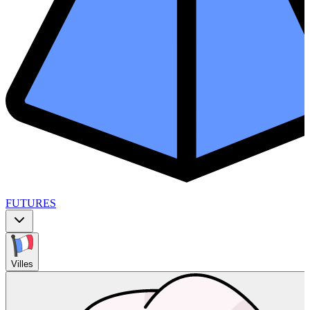
FUTURES
Villes