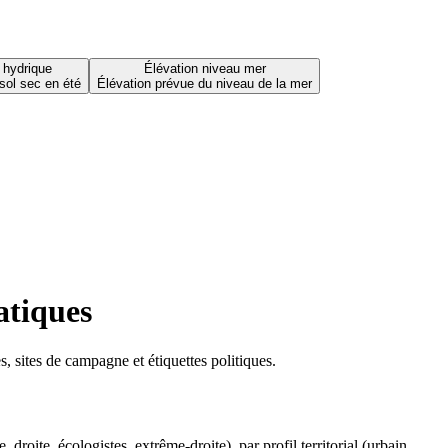
 hydrique
Élévation niveau mer
sol sec en été
Élévation prévue du niveau de la mer
atiques
 sites de campagne et étiquettes politiques.
oite, écologistes, extrême-droite), par profil territorial (urbain,