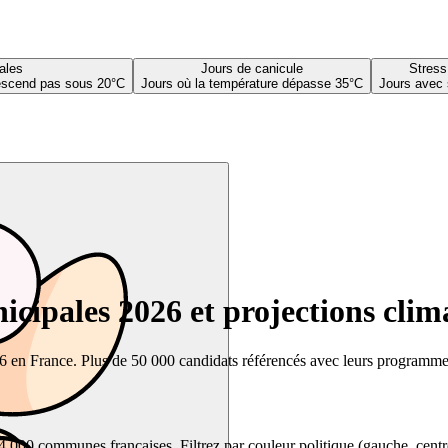
ales
Jours de canicule
Stress
descend pas sous 20°C
Jours où la température dépasse 35°C
Jours avec 
cipales 2026 et projections clim
26 en France. Plus de 50 000 candidats référencés avec leurs programmes,
00 communes françaises. Filtrez par couleur politique (gauche, centre, dr