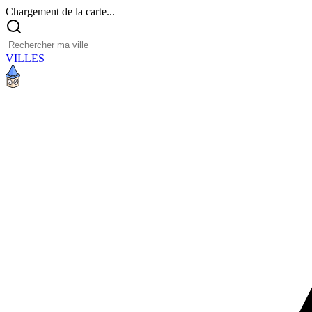
Chargement de la carte...
VILLES