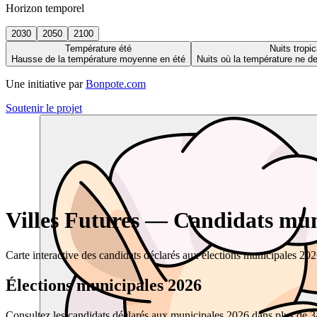
Horizon temporel
2030
2050
2100
Température été
Nuits tropic
Hausse de la température moyenne en été
Nuits où la température ne 
Une initiative par
Bonpote.com
Soutenir le projet
Villes Futures — Candidats muni
Carte interactive des candidats déclarés aux élections municipales 20
Élections municipales 2026
Consultez les candidats déclarés aux municipales 2026 dans plus de 34 0