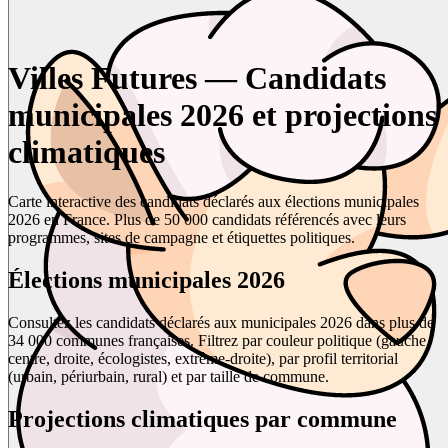
Villes Futures — Candidats
municipales 2026 et projections
climatiques
Carte interactive des candidats déclarés aux élections municipales
2026 en France. Plus de 50 000 candidats référencés avec leurs
programmes, sites de campagne et étiquettes politiques.
Élections municipales 2026
Consultez les candidats déclarés aux municipales 2026 dans plus de
34 000 communes françaises. Filtrez par couleur politique (gauche,
centre, droite, écologistes, extrême-droite), par profil territorial
(urbain, périurbain, rural) et par taille de commune.
Projections climatiques par commune