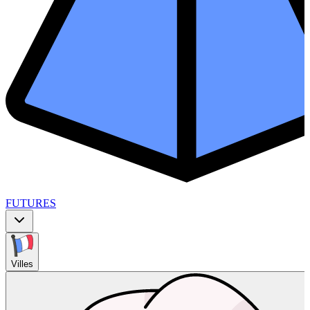
FUTURES
Villes