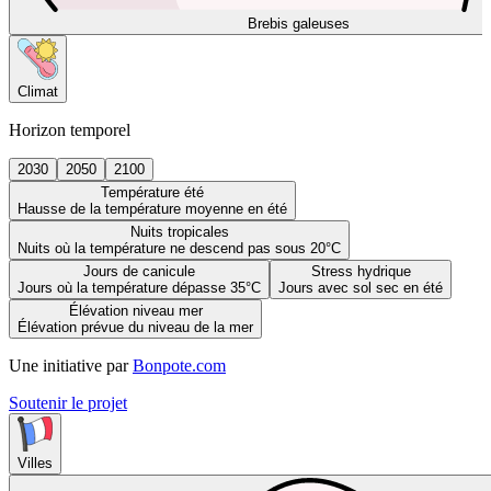
Brebis galeuses
Climat
Horizon temporel
2030
2050
2100
Température été
Hausse de la température moyenne en été
Nuits tropicales
Nuits où la température ne descend pas sous 20°C
Jours de canicule
Stress hydrique
Jours où la température dépasse 35°C
Jours avec sol sec en été
Élévation niveau mer
Élévation prévue du niveau de la mer
Une initiative par
Bonpote.com
Soutenir le projet
Villes