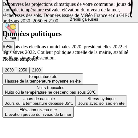
Découvrez les projections climatiques de votre commune : jours de
canicule, température estivale, élévation du niveau de la mer,
sécheresses des sols. Données issues de Météo France et du GIEC,
Brebis galeuses
horizons 2030, 2050 et 2100.
Données politiques
Climat
Résultats des élections municipales 2020, présidentielles 2022 et
législatives 2022. Couleur politique actuelle de la mairie, stabilité
politique, taux d'abstention.
Horizon temporel
2030
2050
2100
Température été
Hausse de la température moyenne en été
Nuits tropicales
Nuits où la température ne descend pas sous 20°C
Jours de canicule
Stress hydrique
Jours où la température dépasse 35°C
Jours avec sol sec en été
Élévation niveau mer
Élévation prévue du niveau de la mer