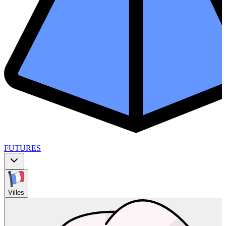
FUTURES
Villes