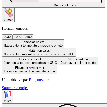
Brebis galeuses
Climat
Horizon temporel
2030
2050
2100
Température été
Hausse de la température moyenne en été
Nuits tropicales
Nuits où la température ne descend pas sous 20°C
Jours de canicule
Stress hydrique
Jours où la température dépasse 35°C
Jours avec sol sec en été
Élévation niveau mer
Élévation prévue du niveau de la mer
Une initiative par
Bonpote.com
Soutenir le projet
Villes