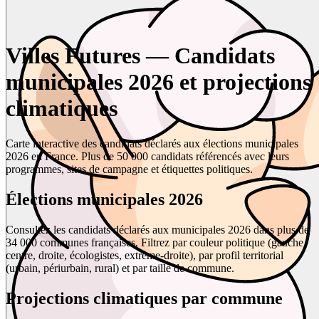
Villes Futures — Candidats
municipales 2026 et projections
climatiques
Carte interactive des candidats déclarés aux élections municipales
2026 en France. Plus de 50 000 candidats référencés avec leurs
programmes, sites de campagne et étiquettes politiques.
Élections municipales 2026
Consultez les candidats déclarés aux municipales 2026 dans plus de
34 000 communes françaises. Filtrez par couleur politique (gauche,
centre, droite, écologistes, extrême-droite), par profil territorial
(urbain, périurbain, rural) et par taille de commune.
Projections climatiques par commune