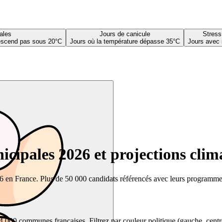
ales
Jours de canicule
Stress
descend pas sous 20°C
Jours où la température dépasse 35°C
Jours avec 
cipales 2026 et projections clim
26 en France. Plus de 50 000 candidats référencés avec leurs programmes,
00 communes françaises. Filtrez par couleur politique (gauche, centre, dr