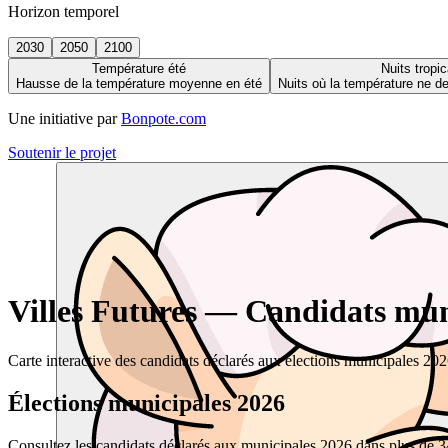
Horizon temporel
2030
2050
2100
Température été
Nuits tropic
Hausse de la température moyenne en été
Nuits où la température ne 
Une initiative par
Bonpote.com
Soutenir le projet
Villes Futures — Candidats muni
Carte interactive des candidats déclarés aux élections municipales 20
Élections municipales 2026
Consultez les candidats déclarés aux municipales 2026 dans plus de 34 0