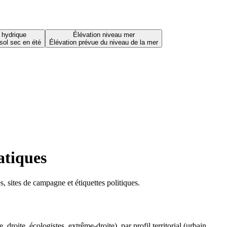
 hydrique
Élévation niveau mer
sol sec en été
Élévation prévue du niveau de la mer
atiques
 sites de campagne et étiquettes politiques.
oite, écologistes, extrême-droite), par profil territorial (urbain,