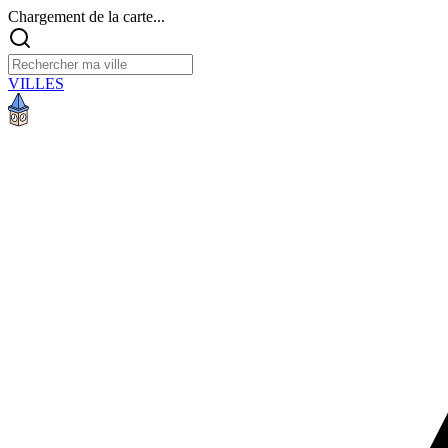
Chargement de la carte...
VILLES