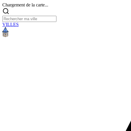
Chargement de la carte...
VILLES