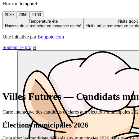
Horizon temporel
2030
2050
2100
Température été
Nuits tropic
Hausse de la température moyenne en été
Nuits où la température ne 
Une initiative par
Bonpote.com
Soutenir le projet
Villes Futures — Candidats muni
Carte interactive des candidats déclarés aux élections municipales 20
Élections municipales 2026
Consultez les candidats déclarés aux municipales 2026 dans plus de 34 0