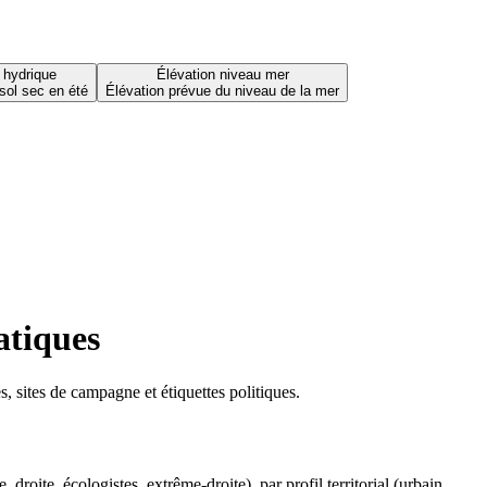
 hydrique
Élévation niveau mer
sol sec en été
Élévation prévue du niveau de la mer
atiques
 sites de campagne et étiquettes politiques.
oite, écologistes, extrême-droite), par profil territorial (urbain,