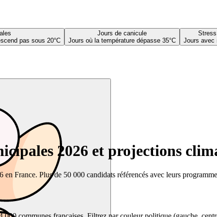
ales
Jours de canicule
Stress
descend pas sous 20°C
Jours où la température dépasse 35°C
Jours avec 
cipales 2026 et projections clim
26 en France. Plus de 50 000 candidats référencés avec leurs programmes,
00 communes françaises. Filtrez par couleur politique (gauche, centre, dr