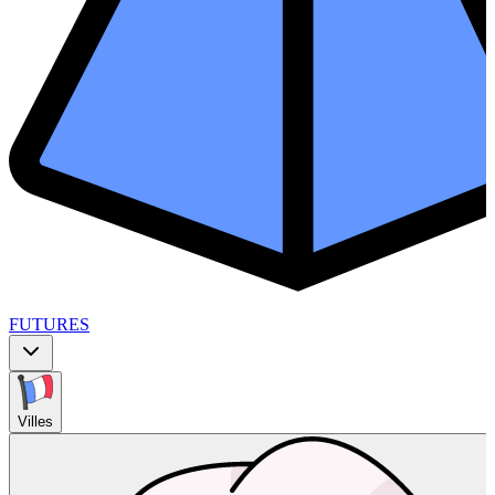
FUTURES
Villes