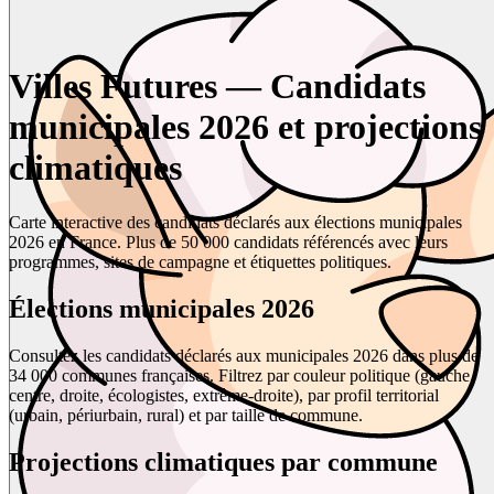
Villes Futures — Candidats
municipales 2026 et projections
climatiques
Carte interactive des candidats déclarés aux élections municipales
2026 en France. Plus de 50 000 candidats référencés avec leurs
programmes, sites de campagne et étiquettes politiques.
Élections municipales 2026
Consultez les candidats déclarés aux municipales 2026 dans plus de
34 000 communes françaises. Filtrez par couleur politique (gauche,
centre, droite, écologistes, extrême-droite), par profil territorial
(urbain, périurbain, rural) et par taille de commune.
Projections climatiques par commune