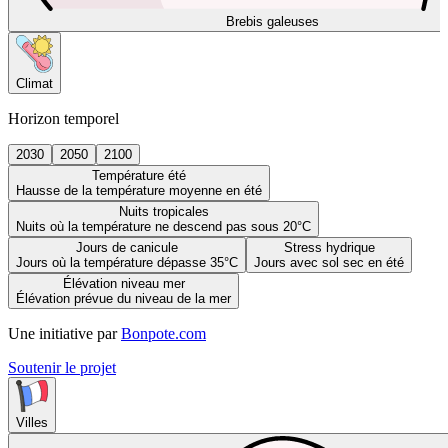
Brebis galeuses
Climat
Horizon temporel
2030
2050
2100
Température été
Hausse de la température moyenne en été
Nuits tropicales
Nuits où la température ne descend pas sous 20°C
Jours de canicule
Stress hydrique
Jours où la température dépasse 35°C
Jours avec sol sec en été
Élévation niveau mer
Élévation prévue du niveau de la mer
Une initiative par
Bonpote.com
Soutenir le projet
Villes