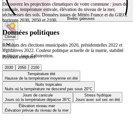
Découvrez les projections climatiques de votre commune : jours de
canicule, température estivale, élévation du niveau de la mer,
sécheresses des sols. Données issues de Météo France et du GIEC,
Brebis galeuses
horizons 2030, 2050 et 2100.
Données politiques
Climat
Résultats des élections municipales 2020, présidentielles 2022 et
législatives 2022. Couleur politique actuelle de la mairie, stabilité
politique, taux d'abstention.
Horizon temporel
2030
2050
2100
Température été
Hausse de la température moyenne en été
Nuits tropicales
Nuits où la température ne descend pas sous 20°C
Jours de canicule
Stress hydrique
Jours où la température dépasse 35°C
Jours avec sol sec en été
Élévation niveau mer
Élévation prévue du niveau de la mer