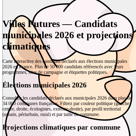
Villes Futures — Candidats
municipales 2026 et projections
climatiques
Carte interactive des candidats déclarés aux élections municipales
2026 en France. Plus de 50 000 candidats référencés avec leurs
programmes, sites de campagne et étiquettes politiques.
Élections municipales 2026
Consultez les candidats déclarés aux municipales 2026 dans plus de
34 000 communes françaises. Filtrez par couleur politique (gauche,
centre, droite, écologistes, extrême-droite), par profil territorial
(urbain, périurbain, rural) et par taille de commune.
Projections climatiques par commune