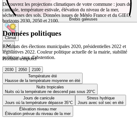
Découvrez les projections climatiques de votre commune : jours de
canicule, température estivale, élévation du niveau de la mer,
sécheresses des sols. Données issues de Météo France et du GIEC,
Brebis galeuses
horizons 2030, 2050 et 2100.
Données politiques
Climat
Résultats des élections municipales 2020, présidentielles 2022 et
législatives 2022. Couleur politique actuelle de la mairie, stabilité
politique, taux d'abstention.
Horizon temporel
2030
2050
2100
Température été
Hausse de la température moyenne en été
Nuits tropicales
Nuits où la température ne descend pas sous 20°C
Jours de canicule
Stress hydrique
Jours où la température dépasse 35°C
Jours avec sol sec en été
Élévation niveau mer
Élévation prévue du niveau de la mer