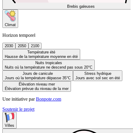
Brebis galeuses
Climat
Horizon temporel
2030
2050
2100
Température été
Hausse de la température moyenne en été
Nuits tropicales
Nuits où la température ne descend pas sous 20°C
Jours de canicule
Stress hydrique
Jours où la température dépasse 35°C
Jours avec sol sec en été
Élévation niveau mer
Élévation prévue du niveau de la mer
Une initiative par
Bonpote.com
Soutenir le projet
Villes