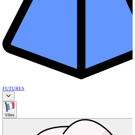
FUTURES
Villes