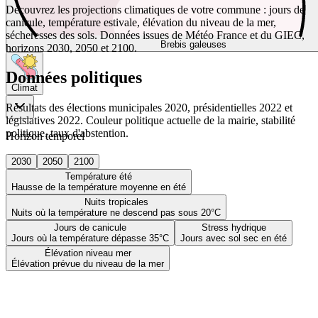
Découvrez les projections climatiques de votre commune : jours de
canicule, température estivale, élévation du niveau de la mer,
sécheresses des sols. Données issues de Météo France et du GIEC,
Brebis galeuses
horizons 2030, 2050 et 2100.
Données politiques
Climat
Résultats des élections municipales 2020, présidentielles 2022 et
législatives 2022. Couleur politique actuelle de la mairie, stabilité
politique, taux d'abstention.
Horizon temporel
2030
2050
2100
Température été
Hausse de la température moyenne en été
Nuits tropicales
Nuits où la température ne descend pas sous 20°C
Jours de canicule
Stress hydrique
Jours où la température dépasse 35°C
Jours avec sol sec en été
Élévation niveau mer
Élévation prévue du niveau de la mer