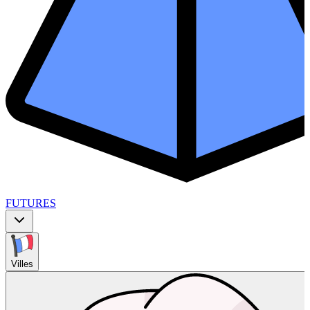
FUTURES
Villes