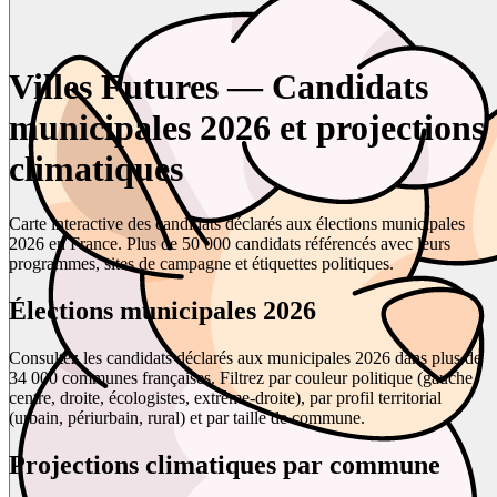
Villes Futures — Candidats
municipales 2026 et projections
climatiques
Carte interactive des candidats déclarés aux élections municipales
2026 en France. Plus de 50 000 candidats référencés avec leurs
programmes, sites de campagne et étiquettes politiques.
Élections municipales 2026
Consultez les candidats déclarés aux municipales 2026 dans plus de
34 000 communes françaises. Filtrez par couleur politique (gauche,
centre, droite, écologistes, extrême-droite), par profil territorial
(urbain, périurbain, rural) et par taille de commune.
Projections climatiques par commune