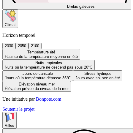
Brebis galeuses
Climat
Horizon temporel
2030
2050
2100
Température été
Hausse de la température moyenne en été
Nuits tropicales
Nuits où la température ne descend pas sous 20°C
Jours de canicule
Stress hydrique
Jours où la température dépasse 35°C
Jours avec sol sec en été
Élévation niveau mer
Élévation prévue du niveau de la mer
Une initiative par
Bonpote.com
Soutenir le projet
Villes