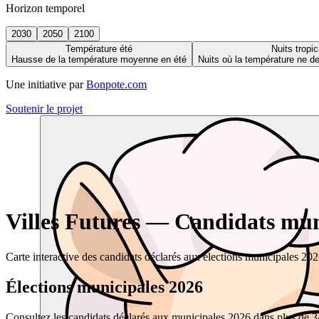
Horizon temporel
2030
2050
2100
Température été
Nuits tropic
Hausse de la température moyenne en été
Nuits où la température ne 
Une initiative par
Bonpote.com
Soutenir le projet
Villes Futures — Candidats muni
Carte interactive des candidats déclarés aux élections municipales 20
Élections municipales 2026
Consultez les candidats déclarés aux municipales 2026 dans plus de 34 0