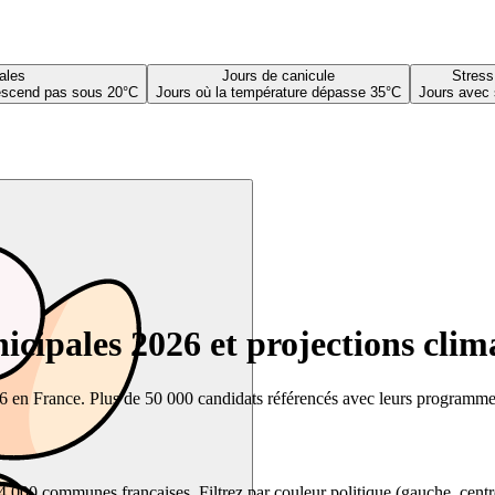
ales
Jours de canicule
Stress
descend pas sous 20°C
Jours où la température dépasse 35°C
Jours avec 
cipales 2026 et projections clim
26 en France. Plus de 50 000 candidats référencés avec leurs programmes,
00 communes françaises. Filtrez par couleur politique (gauche, centre, dr