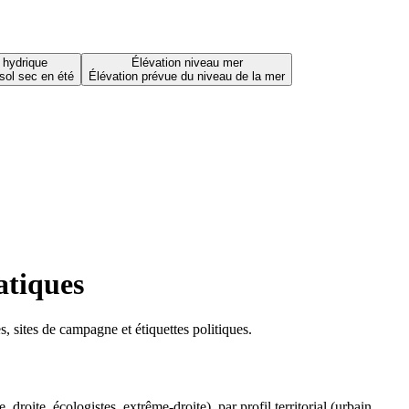
 hydrique
Élévation niveau mer
sol sec en été
Élévation prévue du niveau de la mer
atiques
 sites de campagne et étiquettes politiques.
oite, écologistes, extrême-droite), par profil territorial (urbain,