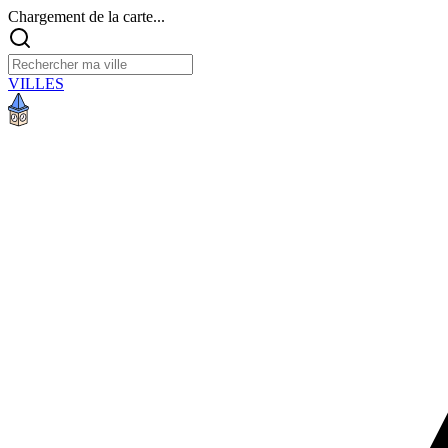
Chargement de la carte...
VILLES