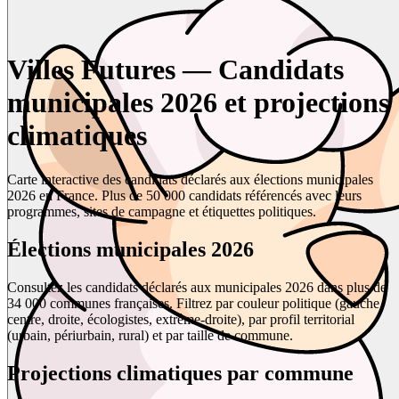
Villes Futures — Candidats
municipales 2026 et projections
climatiques
Carte interactive des candidats déclarés aux élections municipales
2026 en France. Plus de 50 000 candidats référencés avec leurs
programmes, sites de campagne et étiquettes politiques.
Élections municipales 2026
Consultez les candidats déclarés aux municipales 2026 dans plus de
34 000 communes françaises. Filtrez par couleur politique (gauche,
centre, droite, écologistes, extrême-droite), par profil territorial
(urbain, périurbain, rural) et par taille de commune.
Projections climatiques par commune