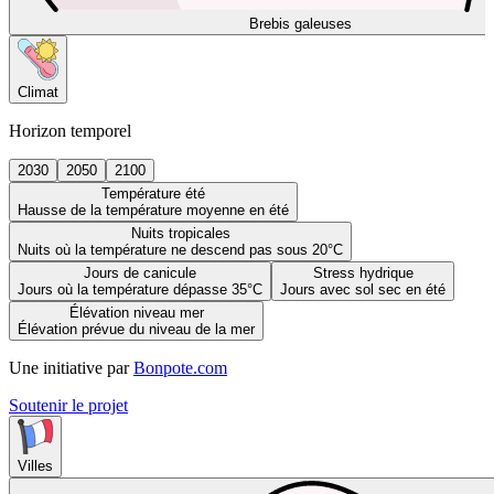
Brebis galeuses
Climat
Horizon temporel
2030
2050
2100
Température été
Hausse de la température moyenne en été
Nuits tropicales
Nuits où la température ne descend pas sous 20°C
Jours de canicule
Stress hydrique
Jours où la température dépasse 35°C
Jours avec sol sec en été
Élévation niveau mer
Élévation prévue du niveau de la mer
Une initiative par
Bonpote.com
Soutenir le projet
Villes