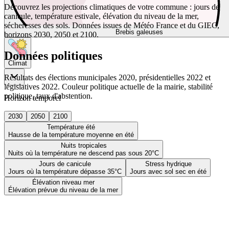
Découvrez les projections climatiques de votre commune : jours de
canicule, température estivale, élévation du niveau de la mer,
sécheresses des sols. Données issues de Météo France et du GIEC,
Brebis galeuses
horizons 2030, 2050 et 2100.
Données politiques
Climat
Résultats des élections municipales 2020, présidentielles 2022 et
législatives 2022. Couleur politique actuelle de la mairie, stabilité
politique, taux d'abstention.
Horizon temporel
2030
2050
2100
Température été
Hausse de la température moyenne en été
Nuits tropicales
Nuits où la température ne descend pas sous 20°C
Jours de canicule
Stress hydrique
Jours où la température dépasse 35°C
Jours avec sol sec en été
Élévation niveau mer
Élévation prévue du niveau de la mer