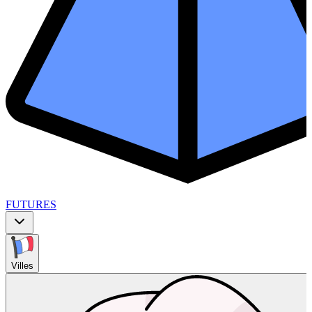
FUTURES
Villes