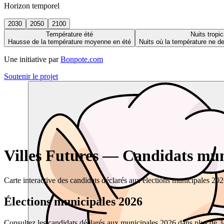
Horizon temporel
2030
2050
2100
Température été
Nuits tropic
Hausse de la température moyenne en été
Nuits où la température ne 
Une initiative par
Bonpote.com
Soutenir le projet
Villes Futures — Candidats muni
Carte interactive des candidats déclarés aux élections municipales 20
Élections municipales 2026
Consultez les candidats déclarés aux municipales 2026 dans plus de 34 0