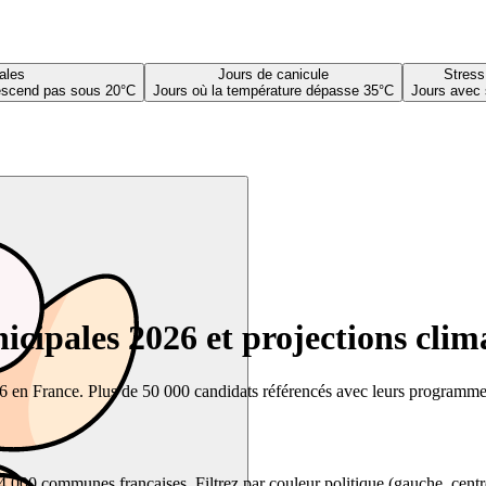
ales
Jours de canicule
Stress
descend pas sous 20°C
Jours où la température dépasse 35°C
Jours avec 
cipales 2026 et projections clim
26 en France. Plus de 50 000 candidats référencés avec leurs programmes,
00 communes françaises. Filtrez par couleur politique (gauche, centre, dr