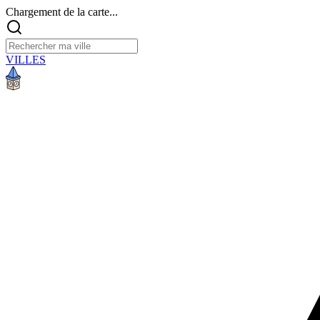
Chargement de la carte...
VILLES