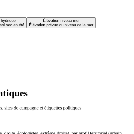
 hydrique
Élévation niveau mer
sol sec en été
Élévation prévue du niveau de la mer
atiques
 sites de campagne et étiquettes politiques.
oite, écologistes, extrême-droite), par profil territorial (urbain,