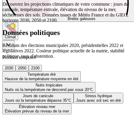
Découvrez les projections climatiques de votre commune : jours de
canicule, température estivale, élévation du niveau de la mer,
sécheresses des sols. Données issues de Météo France et du GIEC,
Brebis galeuses
horizons 2030, 2050 et 2100.
Données politiques
Climat
Résultats des élections municipales 2020, présidentielles 2022 et
législatives 2022. Couleur politique actuelle de la mairie, stabilité
politique, taux d'abstention.
Horizon temporel
2030
2050
2100
Température été
Hausse de la température moyenne en été
Nuits tropicales
Nuits où la température ne descend pas sous 20°C
Jours de canicule
Stress hydrique
Jours où la température dépasse 35°C
Jours avec sol sec en été
Élévation niveau mer
Élévation prévue du niveau de la mer