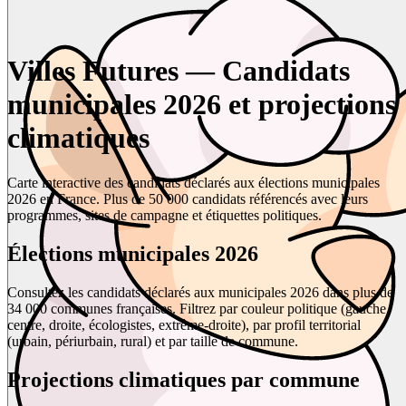
Villes Futures — Candidats
municipales 2026 et projections
climatiques
Carte interactive des candidats déclarés aux élections municipales
2026 en France. Plus de 50 000 candidats référencés avec leurs
programmes, sites de campagne et étiquettes politiques.
Élections municipales 2026
Consultez les candidats déclarés aux municipales 2026 dans plus de
34 000 communes françaises. Filtrez par couleur politique (gauche,
centre, droite, écologistes, extrême-droite), par profil territorial
(urbain, périurbain, rural) et par taille de commune.
Projections climatiques par commune