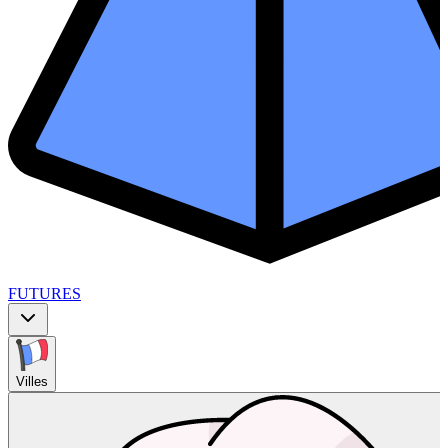
FUTURES
Villes