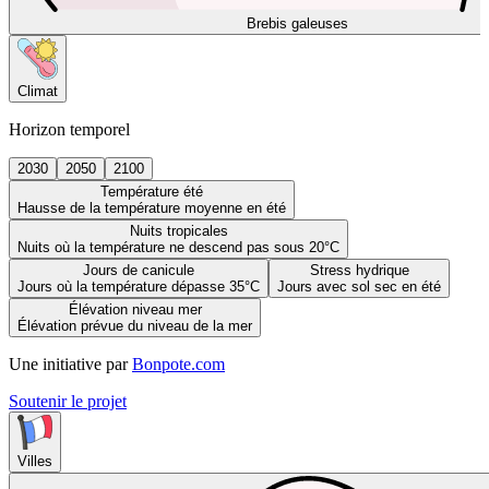
Brebis galeuses
Climat
Horizon temporel
2030
2050
2100
Température été
Hausse de la température moyenne en été
Nuits tropicales
Nuits où la température ne descend pas sous 20°C
Jours de canicule
Stress hydrique
Jours où la température dépasse 35°C
Jours avec sol sec en été
Élévation niveau mer
Élévation prévue du niveau de la mer
Une initiative par
Bonpote.com
Soutenir le projet
Villes