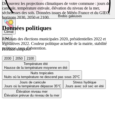
Découvrez les projections climatiques de votre commune : jours de
canicule, température estivale, élévation du niveau de la mer,
sécheresses des sols. Données issues de Météo France et du GIEC,
Brebis galeuses
horizons 2030, 2050 et 2100.
Données politiques
Climat
Résultats des élections municipales 2020, présidentielles 2022 et
législatives 2022. Couleur politique actuelle de la mairie, stabilité
politique, taux d'abstention.
Horizon temporel
2030
2050
2100
Température été
Hausse de la température moyenne en été
Nuits tropicales
Nuits où la température ne descend pas sous 20°C
Jours de canicule
Stress hydrique
Jours où la température dépasse 35°C
Jours avec sol sec en été
Élévation niveau mer
Élévation prévue du niveau de la mer