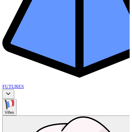
FUTURES
Villes