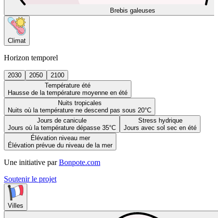
Brebis galeuses
Climat
Horizon temporel
2030
2050
2100
Température été
Hausse de la température moyenne en été
Nuits tropicales
Nuits où la température ne descend pas sous 20°C
Jours de canicule
Stress hydrique
Jours où la température dépasse 35°C
Jours avec sol sec en été
Élévation niveau mer
Élévation prévue du niveau de la mer
Une initiative par
Bonpote.com
Soutenir le projet
Villes