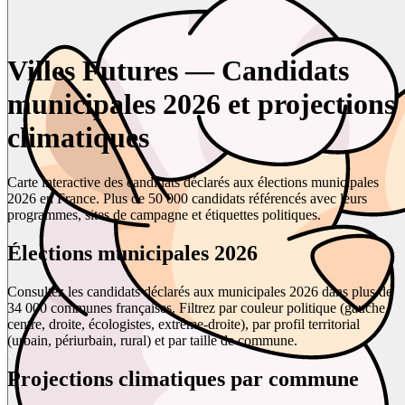
Villes Futures — Candidats
municipales 2026 et projections
climatiques
Carte interactive des candidats déclarés aux élections municipales
2026 en France. Plus de 50 000 candidats référencés avec leurs
programmes, sites de campagne et étiquettes politiques.
Élections municipales 2026
Consultez les candidats déclarés aux municipales 2026 dans plus de
34 000 communes françaises. Filtrez par couleur politique (gauche,
centre, droite, écologistes, extrême-droite), par profil territorial
(urbain, périurbain, rural) et par taille de commune.
Projections climatiques par commune