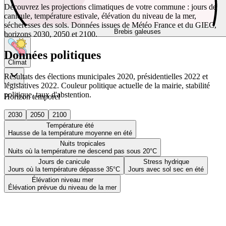
Découvrez les projections climatiques de votre commune : jours de
canicule, température estivale, élévation du niveau de la mer,
sécheresses des sols. Données issues de Météo France et du GIEC,
Brebis galeuses
horizons 2030, 2050 et 2100.
Données politiques
Climat
Résultats des élections municipales 2020, présidentielles 2022 et
législatives 2022. Couleur politique actuelle de la mairie, stabilité
politique, taux d'abstention.
Horizon temporel
2030
2050
2100
Température été
Hausse de la température moyenne en été
Nuits tropicales
Nuits où la température ne descend pas sous 20°C
Jours de canicule
Stress hydrique
Jours où la température dépasse 35°C
Jours avec sol sec en été
Élévation niveau mer
Élévation prévue du niveau de la mer