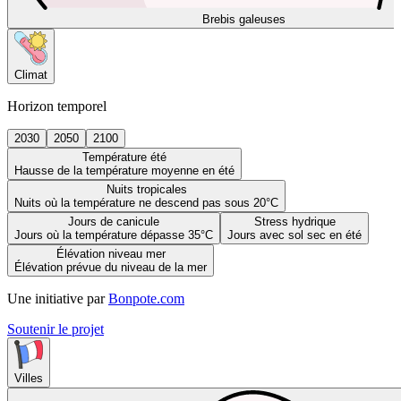
Brebis galeuses
Climat
Horizon temporel
2030
2050
2100
Température été
Hausse de la température moyenne en été
Nuits tropicales
Nuits où la température ne descend pas sous 20°C
Jours de canicule
Stress hydrique
Jours où la température dépasse 35°C
Jours avec sol sec en été
Élévation niveau mer
Élévation prévue du niveau de la mer
Une initiative par
Bonpote.com
Soutenir le projet
Villes