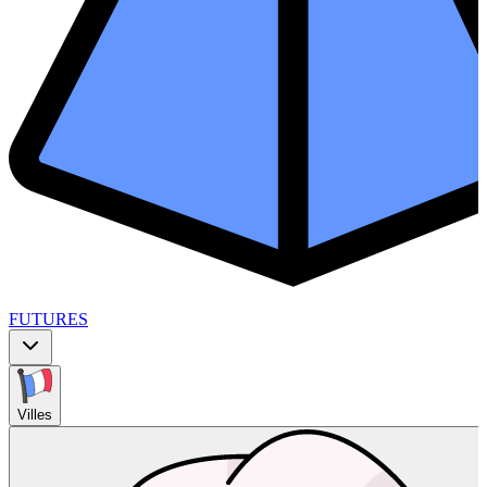
FUTURES
Villes