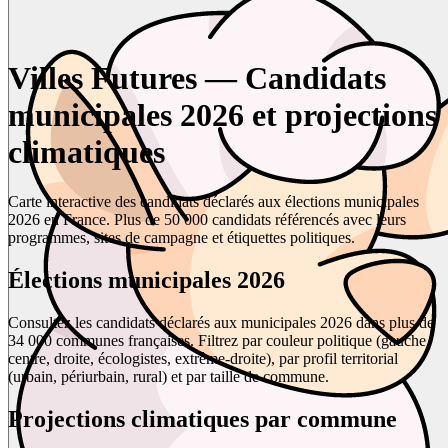
Villes Futures — Candidats
municipales 2026 et projections
climatiques
Carte interactive des candidats déclarés aux élections municipales
2026 en France. Plus de 50 000 candidats référencés avec leurs
programmes, sites de campagne et étiquettes politiques.
Élections municipales 2026
Consultez les candidats déclarés aux municipales 2026 dans plus de
34 000 communes françaises. Filtrez par couleur politique (gauche,
centre, droite, écologistes, extrême-droite), par profil territorial
(urbain, périurbain, rural) et par taille de commune.
Projections climatiques par commune