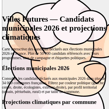
Villes Futures — Candidats
municipales 2026 et projections
climatiques
Carte interactive des candidats déclarés aux élections municipales
2026 en France. Plus de 50 000 candidats référencés avec leurs
programmes, sites de campagne et étiquettes politiques.
Élections municipales 2026
Consultez les candidats déclarés aux municipales 2026 dans plus de
34 000 communes françaises. Filtrez par couleur politique (gauche,
centre, droite, écologistes, extrême-droite), par profil territorial
(urbain, périurbain, rural) et par taille de commune.
Projections climatiques par commune