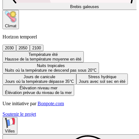
Brebis galeuses
Climat
Horizon temporel
2030
2050
2100
Température été
Hausse de la température moyenne en été
Nuits tropicales
Nuits où la température ne descend pas sous 20°C
Jours de canicule
Stress hydrique
Jours où la température dépasse 35°C
Jours avec sol sec en été
Élévation niveau mer
Élévation prévue du niveau de la mer
Une initiative par
Bonpote.com
Soutenir le projet
Villes