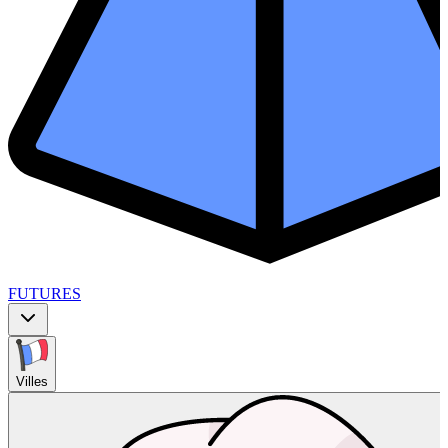
FUTURES
Villes