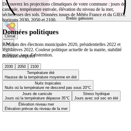
Découvrez les projections climatiques de votre commune : jours de
canicule, température estivale, élévation du niveau de la mer,
sécheresses des sols. Données issues de Météo France et du GIEC,
Brebis galeuses
horizons 2030, 2050 et 2100.
Données politiques
Climat
Résultats des élections municipales 2020, présidentielles 2022 et
législatives 2022. Couleur politique actuelle de la mairie, stabilité
politique, taux d'abstention.
Horizon temporel
2030
2050
2100
Température été
Hausse de la température moyenne en été
Nuits tropicales
Nuits où la température ne descend pas sous 20°C
Jours de canicule
Stress hydrique
Jours où la température dépasse 35°C
Jours avec sol sec en été
Élévation niveau mer
Élévation prévue du niveau de la mer